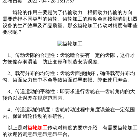
发布日期：2022 - 04 - 28 15:17:57
齿轮的作用主要是为了传输动力，根据动力传输的方向，
需要选择不同类型的齿轮。齿轮加工的精度会直接影响到机器
设备的生产效率及产品质量。那么齿轮加工传动对精度有哪些
要求呢？
1、传动齿隙的合理性：齿轮啮合要有一定的齿隙，这样才
方便储存润滑油，防止变形和制造安装误差。
2、载荷分布的均匀性：齿轮齿面接触好，确保载荷分布均
匀。齿面应力集中不会导致齿面过早磨损、降低使用寿命。
3、传递运动的平稳性：即要求进行齿轮在一齿转角内的大
转角以及误差在规定范围内。
4、传递运动的精度：齿轮转动过程中角度误差在一定范围
内。保证齿轮传动的准确性。
以上是对
齿轮加工
传动对精度的要求介绍，有需要齿轮加工
的欢迎咨询
意昂意昂意昂平台。