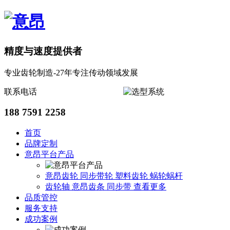
精度与速度提供者
专业齿轮制造-27年专注传动领域发展
联系电话
188 7591 2258
首页
品牌定制
意昂平台产品
意昂齿轮
同步带轮
塑料齿轮
蜗轮蜗杆
齿轮轴
意昂齿条
同步带
查看更多
品质管控
服务支持
成功案例