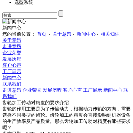
选型系统
新闻中心
您的当前位置：
首页
-
关于意昂
-
新闻中心
-
相关知识
关于意昂
走进意昂
企业荣誉
发展历程
客户心声
工厂展示
新闻中心
联系我们
走进意昂
企业荣誉
发展历程
客户心声
工厂展示
新闻中心
联
系我们
齿轮加工传动对精度的要求介绍
齿轮的作用主要是为了传输动力，根据动力传输的方向，需要
选择不同类型的齿轮。齿轮加工的精度会直接影响到机器设备
的生产效率及产品质量。那么齿轮加工传动对精度有哪些要求
呢？