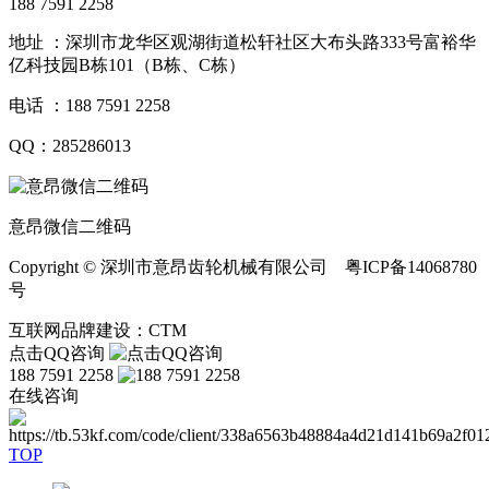
188 7591 2258
地址 ：深圳市龙华区观湖街道松轩社区大布头路333号富裕华
亿科技园B栋101（B栋、C栋）
电话 ：188 7591 2258
QQ：285286013
意昂微信二维码
Copyright © 深圳市意昂齿轮机械有限公司 粤ICP备14068780
号
互联网品牌建设：CTM
点击QQ咨询
188 7591 2258
在线咨询
TOP