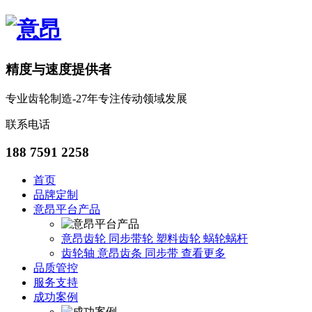
精度与速度提供者
专业齿轮制造-27年专注传动领域发展
联系电话
188 7591 2258
首页
品牌定制
意昂平台产品
意昂齿轮
同步带轮
塑料齿轮
蜗轮蜗杆
齿轮轴
意昂齿条
同步带
查看更多
品质管控
服务支持
成功案例