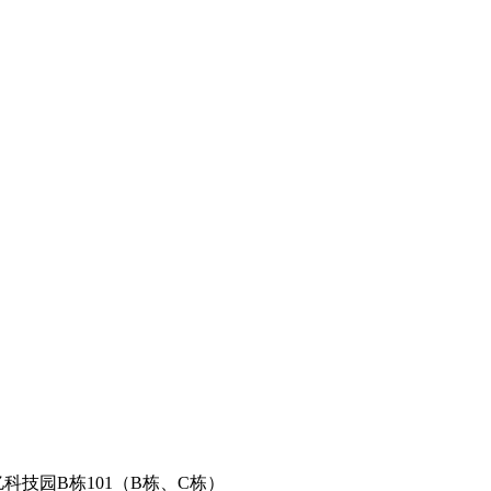
科技园B栋101（B栋、C栋）