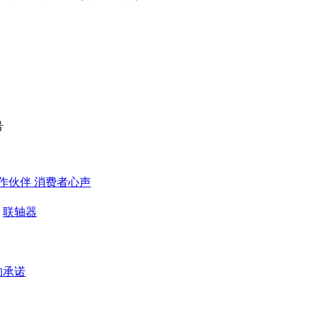
号
作伙伴
​ 消费者心声
联轴器
的承诺