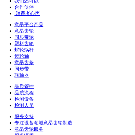
我们还可以
合作伙伴
​ 消费者心声
意昂平台产品
意昂齿轮
同步带轮
塑料齿轮
蜗轮蜗杆
齿轮轴
意昂齿条
同步带
联轴器
品质管控
品质流程
检测设备
检测人员
服务支持
专注设备领域意昂齿轮制造
意昂齿轮服务