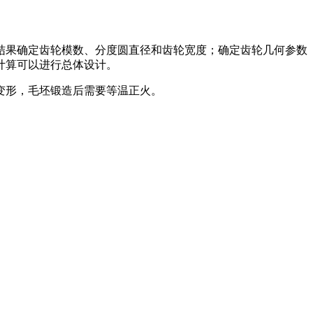
结果确定齿轮模数、分度圆直径和齿轮宽度；确定齿轮几何参数
计算可以进行总体设计。
变形，毛坯锻造后需要等温正火。