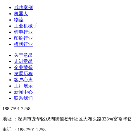
成功案例
机器人
物流
工业机械手
锂电行业
印刷行业
模切行业
关于意昂
走进意昂
企业荣誉
发展历程
客户心声
工厂展示
新闻中心
联系我们
188 7591 2258
地址 ：深圳市龙华区观湖街道松轩社区大布头路333号富裕华亿
电话 ：188 7591 2258