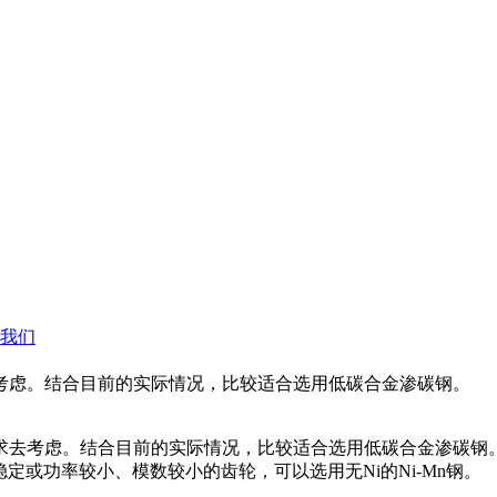
我们
考虑。结合目前的实际情况，比较适合选用低碳合金渗碳钢。
求去考虑。结合目前的实际情况，比较适合选用低碳合金渗碳钢
稳定或功率较小、模数较小的齿轮，可以选用无Ni的Ni-Mn钢。