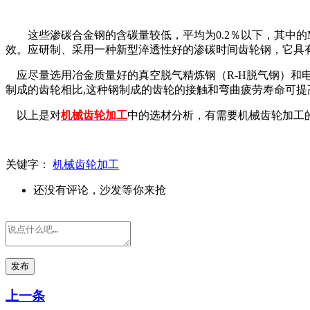
这些渗碳合金钢的含碳量较低，平均为
0.2％以下，其中
效。应研制、采用一种新型淬透性好的渗碳时间齿轮钢，它具
应尽量选用冶金质量好的真空脱气精炼钢（
R-H脱气钢）
制成的齿轮相比,这种钢制成的齿轮的接触和弯曲疲劳寿命可提高3
以上是对
机械齿轮加工
中的选材分析，有需要机械齿轮加工
关键字：
机械齿轮加工
还没有评论，沙发等你来抢
发布
上一条