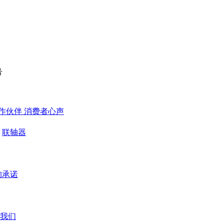
号
作伙伴
​ 消费者心声
联轴器
的承诺
我们