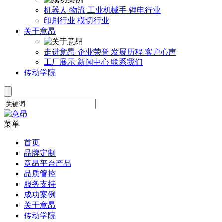
机器人
物流
工业机械手
锂电行业
印刷行业
模切行业
关于意昂
走进意昂
企业荣誉
发展历程
客户心声
工厂展示
新闻中心
联系我们
传动学院
菜单
首页
品牌定制
意昂平台产品
品质管控
服务支持
成功案例
关于意昂
传动学院