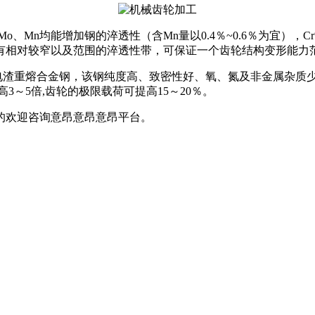
的Mo、Mn均能增加钢的淬透性（含Mn量以0.4％~0.6％为宜）
有相对较窄以及范围的淬透性带，可保证一个齿轮结构变形能力
和电渣重熔合金钢，该钢纯度高、致密性好、氧、氮及非金属杂质少
～5倍,齿轮的极限载荷可提高15～20％。
的欢迎咨询
意昂意昂意昂平台。