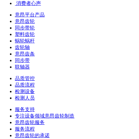
​ 消费者心声
意昂平台产品
意昂齿轮
同步带轮
塑料齿轮
蜗轮蜗杆
齿轮轴
意昂齿条
同步带
联轴器
品质管控
品质流程
检测设备
检测人员
服务支持
专注设备领域意昂齿轮制造
意昂齿轮服务
服务流程
意昂齿轮的承诺