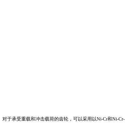
。对于承受重载和冲击载荷的齿轮，可以采用以
Ni-Cr和Ni-Cr-