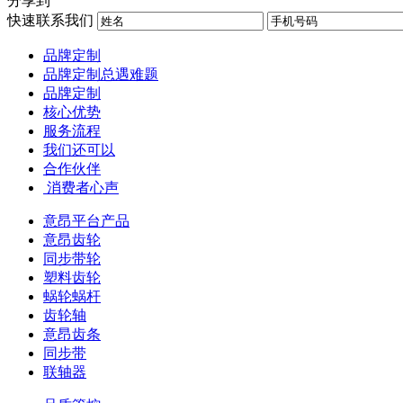
分享到
快速联系我们
品牌定制
品牌定制总遇难题
品牌定制
核心优势
服务流程
我们还可以
合作伙伴
​ 消费者心声
意昂平台产品
意昂齿轮
同步带轮
塑料齿轮
蜗轮蜗杆
齿轮轴
意昂齿条
同步带
联轴器