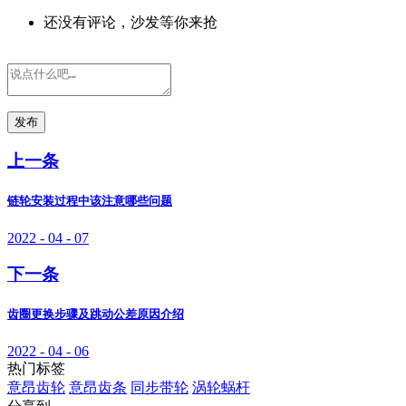
还没有评论，沙发等你来抢
发布
上一条
链轮安装过程中该注意哪些问题
2022 - 04 - 07
下一条
齿圈更换步骤及跳动公差原因介绍
2022 - 04 - 06
热门标签
意昂齿轮
意昂齿条
同步带轮
涡轮蜗杆