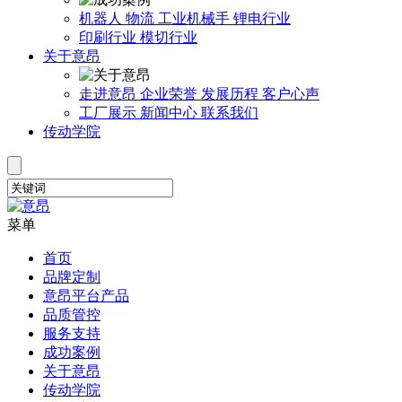
机器人
物流
工业机械手
锂电行业
印刷行业
模切行业
关于意昂
走进意昂
企业荣誉
发展历程
客户心声
工厂展示
新闻中心
联系我们
传动学院
菜单
首页
品牌定制
意昂平台产品
品质管控
服务支持
成功案例
关于意昂
传动学院