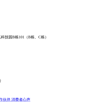
科技园B栋101（B栋、C栋）
号
作伙伴
​ 消费者心声