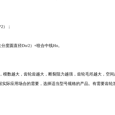
*2）；
（分度圆直径Do/2）+咬合中线Ho。
，模数越大，齿轮齿越大，断裂阻力越强，齿轮毛坯越大，空间
据实际应用场合的需要，选择适当型号规格的产品。有需要齿轮