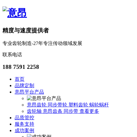
精度与速度提供者
专业齿轮制造-27年专注传动领域发展
联系电话
188 7591 2258
首页
品牌定制
意昂平台产品
意昂齿轮
同步带轮
塑料齿轮
蜗轮蜗杆
齿轮轴
意昂齿条
同步带
查看更多
品质管控
服务支持
成功案例