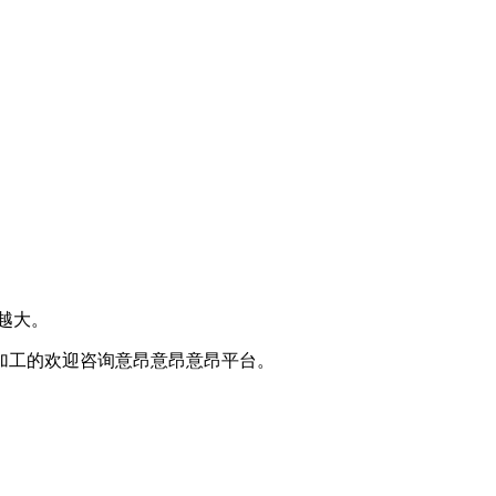
越大。
加工的欢迎咨询
意昂意昂意昂平台。