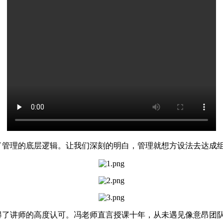
管理的底层逻辑。让我们深刻的明白，管理就想方设法去达成
了讲师的高度认可。冯老师直言授课十年，从未遇见像意昂团队