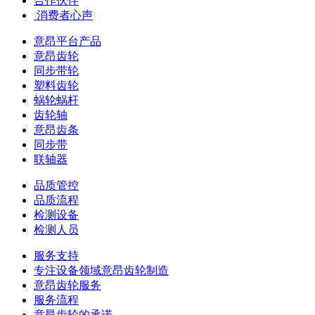
合作伙伴
​ 消费者心声
意昂平台产品
意昂齿轮
同步带轮
塑料齿轮
蜗轮蜗杆
齿轮轴
意昂齿条
同步带
联轴器
品质管控
品质流程
检测设备
检测人员
服务支持
专注设备领域意昂齿轮制造
意昂齿轮服务
服务流程
意昂齿轮的承诺