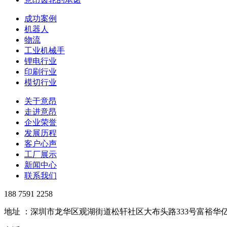
成功案例
机器人
物流
工业机械手
锂电行业
印刷行业
模切行业
关于意昂
走进意昂
企业荣誉
发展历程
客户心声
工厂展示
新闻中心
联系我们
188 7591 2258
地址 ：深圳市龙华区观湖街道松轩社区大布头路333号富裕华亿