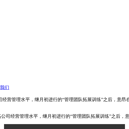
我们
营管理水平，继月初进行的“管理团队拓展训练”之后，意昂在25-
公司经营管理水平，继月初进行的
“管理团队拓展训练”之后，意昂