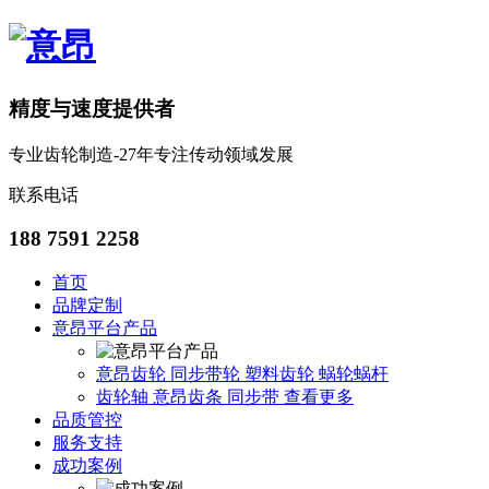
精度与速度提供者
专业齿轮制造-27年专注传动领域发展
联系电话
188 7591 2258
首页
品牌定制
意昂平台产品
意昂齿轮
同步带轮
塑料齿轮
蜗轮蜗杆
齿轮轴
意昂齿条
同步带
查看更多
品质管控
服务支持
成功案例