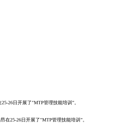
26日开展了"MTP管理技能培训”。
在25-26日开展了"MTP管理技能培训”。