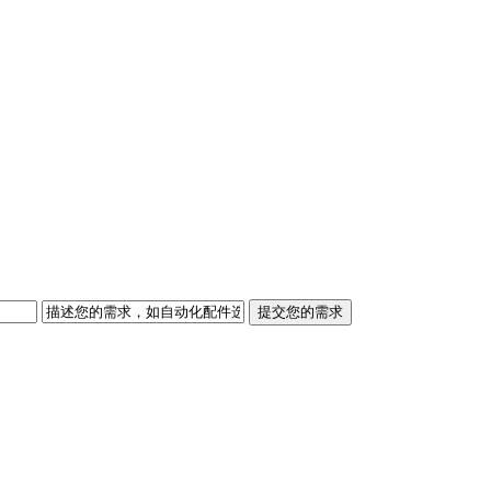
提交您的需求