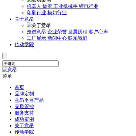
机器人
物流
工业机械手
锂电行业
印刷行业
模切行业
关于意昂
走进意昂
企业荣誉
发展历程
客户心声
工厂展示
新闻中心
联系我们
传动学院
菜单
首页
品牌定制
意昂平台产品
品质管控
服务支持
成功案例
关于意昂
传动学院