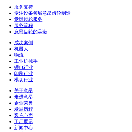
服务支持
专注设备领域意昂齿轮制造
意昂齿轮服务
服务流程
意昂齿轮的承诺
成功案例
机器人
物流
工业机械手
锂电行业
印刷行业
模切行业
关于意昂
走进意昂
企业荣誉
发展历程
客户心声
工厂展示
新闻中心