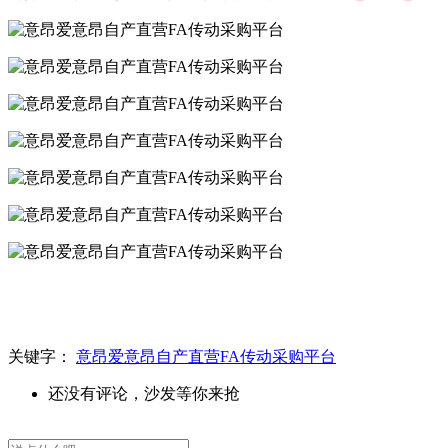
关键字：
意昂爱意昂自产直营FA传动采购平台
还没有评论，沙发等你来抢