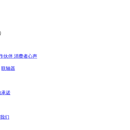
号
作伙伴
​ 消费者心声
联轴器
的承诺
我们