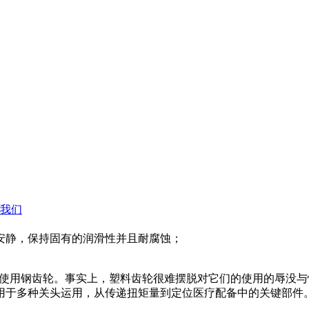
我们
安静，保持固有的润滑性并且耐腐蚀；
然使用钢齿轮。事实上，塑料齿轮很难摆脱对它们的使用的辱没
用于多种关头运用，从传递扭矩量到定位医疗配备中的关键部件