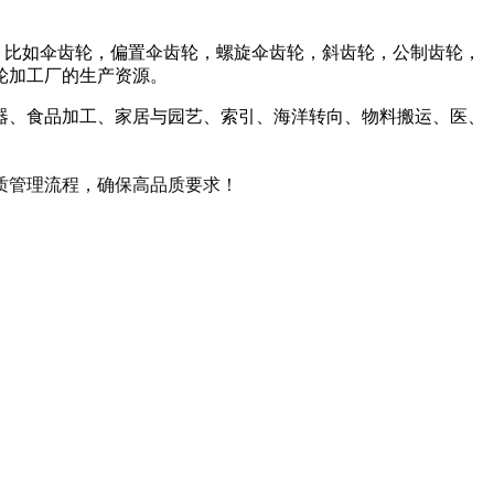
，比如伞齿轮，偏置伞齿轮，螺旋伞齿轮，斜齿轮，公制齿轮，
轮加工厂的生产资源。
、食品加工、家居与园艺、索引、海洋转向、物料搬运、医、
质管理流程，确保高品质要求！