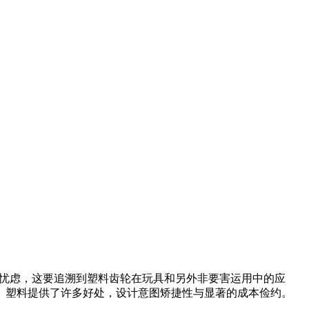
与忧虑，这要追溯到塑料齿轮在玩具和另外非要害运用中的应
。塑料提供了许多好处，设计意图矫捷性与显著的成本俭约。