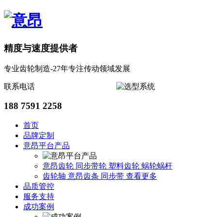
精度与速度提供者
专业齿轮制造-27年专注传动领域发展
联系电话
188 7591 2258
首页
品牌定制
意昂平台产品
意昂齿轮
同步带轮
塑料齿轮
蜗轮蜗杆
齿轮轴
意昂齿条
同步带
查看更多
品质管控
服务支持
成功案例