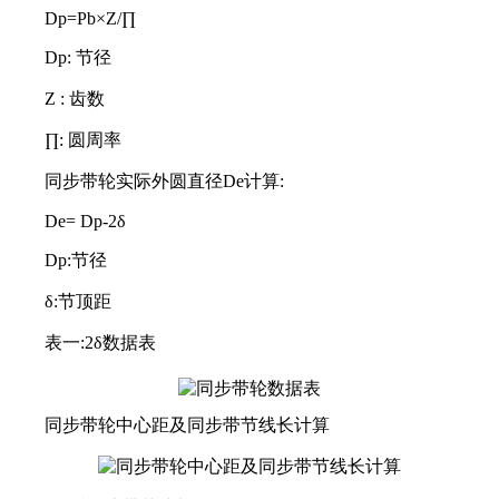
Dp=Pb×Z/∏
Dp: 节径
Z : 齿数
∏: 圆周率
同步带轮实际外圆直径De计算:
De= Dp-2
δ
Dp
:节径
δ
:节顶距
表一:2
δ
数据表
同步带轮中心距及同步带节线长计算