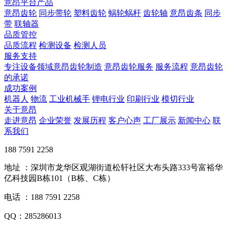
意昂平台产品
意昂齿轮
同步带轮
塑料齿轮
蜗轮蜗杆
齿轮轴
意昂齿条
同步
带
联轴器
品质管控
品质流程
检测设备
检测人员
服务支持
专注设备领域意昂齿轮制造
意昂齿轮服务
服务流程
意昂齿轮
的承诺
成功案例
机器人
物流
工业机械手
锂电行业
印刷行业
模切行业
关于意昂
走进意昂
企业荣誉
发展历程
客户心声
工厂展示
新闻中心
联
系我们
188 7591 2258
地址 ：深圳市龙华区观湖街道松轩社区大布头路333号富裕华
亿科技园B栋101（B栋、C栋）
电话 ：188 7591 2258
QQ：285286013