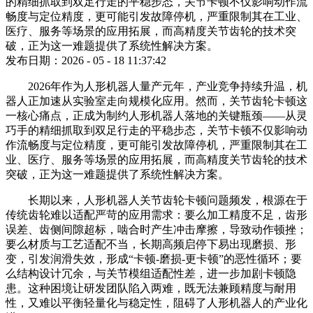
的精细抓取到双足行走的平稳步态，关节卡顿不仅影响动作流
畅度与定位精度，更可能引发故障停机，严重限制其在工业、
医疗、服务等场景的应用拓展，而高精度关节齿轮的技术突
破，正为这一难题提供了系统性解决方案。
发布日期：2026 - 05 - 18 11:37:42
2026年作为人形机器人量产元年，产业竞争持续升温，机
器人正加速从实验室走向规模化应用。然而，关节齿轮卡顿这
一核心痛点，正成为制约人形机器人落地的关键瓶颈——从灵
巧手的精细抓取到双足行走的平稳步态，关节卡顿不仅影响动
作流畅度与定位精度，更可能引发故障停机，严重限制其在工
业、医疗、服务等场景的应用拓展，而高精度关节齿轮的技术
突破，正为这一难题提供了系统性解决方案。
长期以来，人形机器人关节齿轮卡顿问题频发，根源在于
传统齿轮难以适配严苛的应用需求：要么加工精度不足，齿形
误差、齿侧间隙超标，啮合时产生冲击摩擦，导致动作顿挫；
要么材质与工艺适配不当，长期高频启停下易出现磨损、形
变，引发润滑失效，形成
“卡顿-磨损-更卡顿”的恶性循环；要
么结构设计冗余，与关节模组适配性差，进一步加剧卡顿隐
患。这种困境让研发团队陷入两难，既无法兼顾精度与耐用
性，又难以平衡轻量化与稳定性，阻碍了人形机器人的产业化