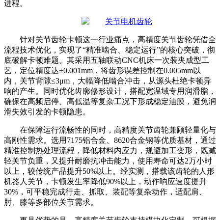
进程。
针对关节齿轮卡顿这一行业痛点，高精度关节齿轮凭借全
流程技术优化，实现了
“精准啮合、稳定运行”的核心突破，彻
底破解卡顿难题。其采用五轴联动CNC机床一次装夹成型工
艺，定位精度达±0.001mm，将齿形误差控制在0.005mm以
内，关节背隙≤3μm，大幅降低啮合冲击，从源头杜绝卡顿异
响的产生。同时优化齿廓修形设计，搭配宽温域专用润滑脂，
确保在高频启停、高低温等复杂工况下形成稳定油膜，避免润
滑失效引发的卡顿隐患。
在保障运行流畅性的同时，高精度关节齿轮兼顾轻量化与
高刚性需求。选用
7175铝合金、8620合金钢等优质基材，通过
精准控制热处理流程，降低材料内应力，规避加工变形，既减
轻关节负重，又提升耐磨抗冲击能力，使用寿命可达2万小时
以上，较传统产品提升50%以上。经实测，搭载该齿轮的人形
机器人关节，卡顿发生率降低90%以上，动作响应速度提升
30%，可平稳完成行走、抓取、装配等复杂动作，适配肩、
肘、膝等多部位关节需求。