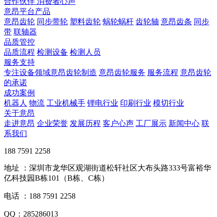
合作伙伴
​ 消费者心声
意昂平台产品
意昂齿轮
同步带轮
塑料齿轮
蜗轮蜗杆
齿轮轴
意昂齿条
同步
带
联轴器
品质管控
品质流程
检测设备
检测人员
服务支持
专注设备领域意昂齿轮制造
意昂齿轮服务
服务流程
意昂齿轮
的承诺
成功案例
机器人
物流
工业机械手
锂电行业
印刷行业
模切行业
关于意昂
走进意昂
企业荣誉
发展历程
客户心声
工厂展示
新闻中心
联
系我们
188 7591 2258
地址 ：深圳市龙华区观湖街道松轩社区大布头路333号富裕华
亿科技园B栋101（B栋、C栋）
电话 ：188 7591 2258
QQ：285286013