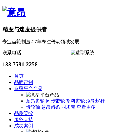
精度与速度提供者
专业齿轮制造-27年专注传动领域发展
联系电话
188 7591 2258
首页
品牌定制
意昂平台产品
意昂齿轮
同步带轮
塑料齿轮
蜗轮蜗杆
齿轮轴
意昂齿条
同步带
查看更多
品质管控
服务支持
成功案例