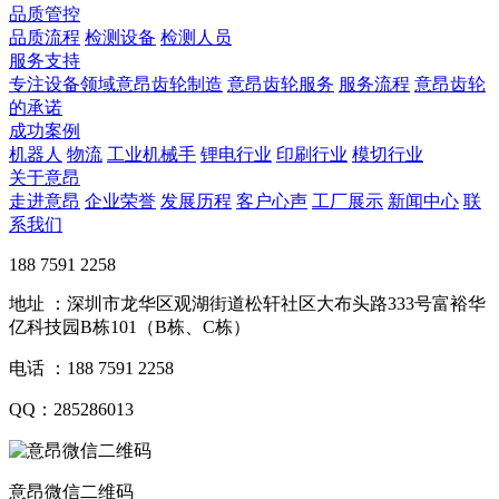
品质管控
品质流程
检测设备
检测人员
服务支持
专注设备领域意昂齿轮制造
意昂齿轮服务
服务流程
意昂齿轮
的承诺
成功案例
机器人
物流
工业机械手
锂电行业
印刷行业
模切行业
关于意昂
走进意昂
企业荣誉
发展历程
客户心声
工厂展示
新闻中心
联
系我们
188 7591 2258
地址 ：深圳市龙华区观湖街道松轩社区大布头路333号富裕华
亿科技园B栋101（B栋、C栋）
电话 ：188 7591 2258
QQ：285286013
意昂微信二维码