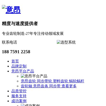
精度与速度提供者
专业齿轮制造-27年专注传动领域发展
联系电话
188 7591 2258
首页
品牌定制
意昂平台产品
意昂齿轮
同步带轮
塑料齿轮
蜗轮蜗杆
齿轮轴
意昂齿条
同步带
查看更多
品质管控
服务支持
成功案例