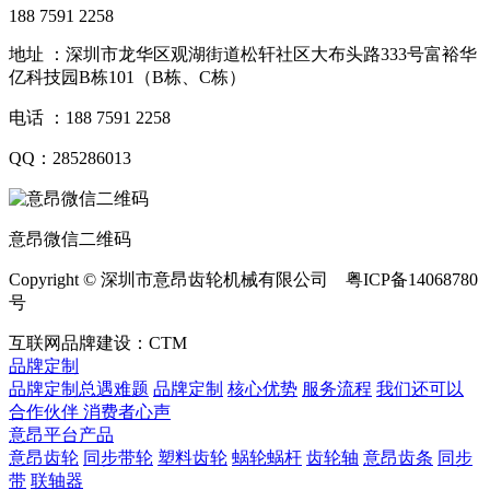
188 7591 2258
地址 ：深圳市龙华区观湖街道松轩社区大布头路333号富裕华
亿科技园B栋101（B栋、C栋）
电话 ：188 7591 2258
QQ：285286013
意昂微信二维码
Copyright © 深圳市意昂齿轮机械有限公司 粤ICP备14068780
号
互联网品牌建设：CTM
品牌定制
品牌定制总遇难题
品牌定制
核心优势
服务流程
我们还可以
合作伙伴
​ 消费者心声
意昂平台产品
意昂齿轮
同步带轮
塑料齿轮
蜗轮蜗杆
齿轮轴
意昂齿条
同步
带
联轴器