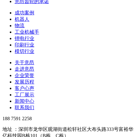
意昂齿轮的承诺
成功案例
机器人
物流
工业机械手
锂电行业
印刷行业
模切行业
关于意昂
走进意昂
企业荣誉
发展历程
客户心声
工厂展示
新闻中心
联系我们
188 7591 2258
地址 ：深圳市龙华区观湖街道松轩社区大布头路333号富裕华
亿科技园B栋101（B栋、C栋）