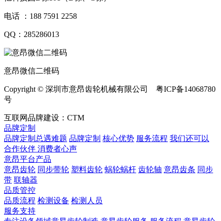
电话 ：188 7591 2258
QQ：285286013
意昂微信二维码
Copyright © 深圳市意昂齿轮机械有限公司 粤ICP备14068780
号
互联网品牌建设：CTM
品牌定制
品牌定制总遇难题
品牌定制
核心优势
服务流程
我们还可以
合作伙伴
​ 消费者心声
意昂平台产品
意昂齿轮
同步带轮
塑料齿轮
蜗轮蜗杆
齿轮轴
意昂齿条
同步
带
联轴器
品质管控
品质流程
检测设备
检测人员
服务支持