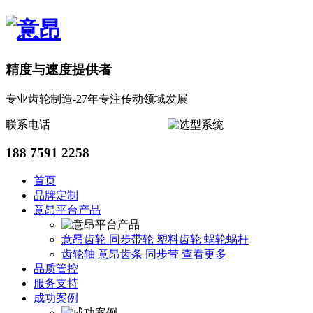
精度与速度提供者
专业齿轮制造-27年专注传动领域发展
联系电话
188 7591 2258
首页
品牌定制
意昂平台产品
意昂齿轮
同步带轮
塑料齿轮
蜗轮蜗杆
齿轮轴
意昂齿条
同步带
查看更多
品质管控
服务支持
成功案例