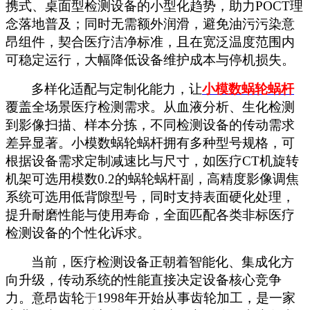
携式、桌面型检测设备的小型化趋势，助力POCT理
念落地普及；同时无需额外润滑，避免油污污染意
昂组件，契合医疗洁净标准，且在宽泛温度范围内
可稳定运行，大幅降低设备维护成本与停机损失。
多样化适配与定制化能力，让
小模数蜗轮蜗杆
覆盖全场景医疗检测需求。从血液分析、生化检测
到影像扫描、样本分拣，不同检测设备的传动需求
差异显著。小模数蜗轮蜗杆拥有多种型号规格，可
根据设备需求定制减速比与尺寸，如医疗
CT机旋转
机架可选用模数0.2的蜗轮蜗杆副，高精度影像调焦
系统可选用低背隙型号，同时支持表面硬化处理，
提升耐磨性能与使用寿命，全面匹配各类非标医疗
检测设备的个性化诉求。
当前，医疗检测设备正朝着智能化、集成化方
向升级，传动系统的性能直接决定设备核心竞争
力。意昂齿轮
1998年开始从事齿轮加工，是一家
于