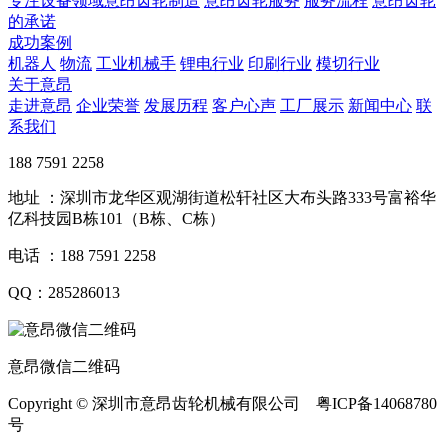
专注设备领域意昂齿轮制造
意昂齿轮服务
服务流程
意昂齿轮
的承诺
成功案例
机器人
物流
工业机械手
锂电行业
印刷行业
模切行业
关于意昂
走进意昂
企业荣誉
发展历程
客户心声
工厂展示
新闻中心
联
系我们
188 7591 2258
地址 ：深圳市龙华区观湖街道松轩社区大布头路333号富裕华
亿科技园B栋101（B栋、C栋）
电话 ：188 7591 2258
QQ：285286013
意昂微信二维码
Copyright © 深圳市意昂齿轮机械有限公司 粤ICP备14068780
号