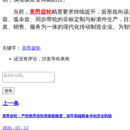
当前，
意昂齿轮
精度要求持续提升，齿形齿向误
齿、弧伞齿、同步带轮的非标定制与标准件生产
，
目
发、销售、服务为一体的现代化传动制造企业。
为
智
关键字：
意昂齿轮
还没有评论，沙发等你来抢
发布
上一条
意昂齿轮：严控意昂齿轮表面粗糙度，筑牢高端装备传动安全防线
2026 - 03 - 12