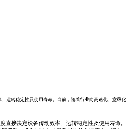
率、运转稳定性及使用寿命。当前，随着行业向高速化、意昂化
精度直接决定设备传动效率、运转稳定性及使用寿命。