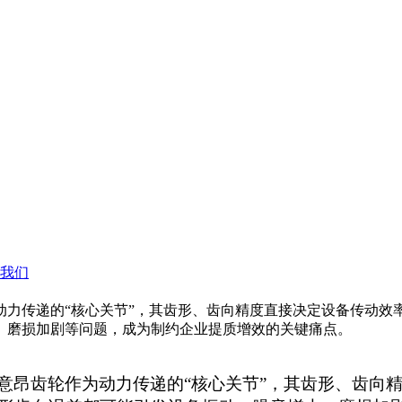
我们
动力传递的“核心关节”，其齿形、齿向精度直接决定设备传动效
、磨损加剧等问题，成为制约企业提质增效的关键痛点。
意昂齿轮作为动力传递的
“核心关节”，其齿形、齿向