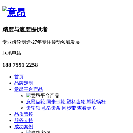
精度与速度提供者
专业齿轮制造-27年专注传动领域发展
联系电话
188 7591 2258
首页
品牌定制
意昂平台产品
意昂齿轮
同步带轮
塑料齿轮
蜗轮蜗杆
齿轮轴
意昂齿条
同步带
查看更多
品质管控
服务支持
成功案例