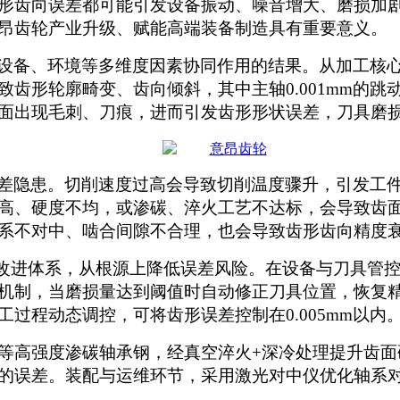
形齿向误差都可能引发设备振动、噪音增大、磨损加
昂齿轮产业升级、赋能高端装备制造具有重要意义。
设备、环境等多维度因素协同作用的结果。从加工核
致齿形轮廓畸变、齿向倾斜，其中主轴
0.001mm
现毛刺、刀痕，进而引发齿形形状误差，刀具磨损量每增
差隐患。切削速度过高会导致切削温度骤升，引发工
高、硬度不均，或渗碳、淬火工艺不达标，会导致齿
系不对中、啮合间隙不合理，也会导致齿形齿向精度
的改进体系，从根源上降低误差风险。在设备与刀具管
机制，当磨损量达到阈值时自动修正刀具位置，恢复
过程动态调控，可将齿形误差控制在0.005mm以内
nTiH等高强度渗碳轴承钢，经真空淬火+深冷处理提升齿
的误差。装配与运维环节，采用激光对中仪优化轴系