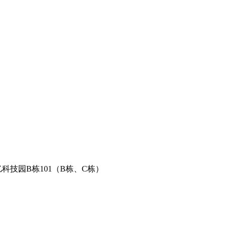
科技园B栋101（B栋、C栋）