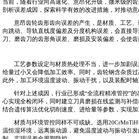
当前，随着行业向高速化、意昂化升级，微米级的齿
剖析误差成因，探索科学有效的改进措施，对推动意
意昂齿轮齿形齿向误差的产生，是材质、工艺、
向跳动、导轨直线度偏差及分度机构误差，会直接导
刀、磨齿刀的齿形角误差、磨损及安装偏差，会使齿面出
工艺参数设定与材质热处理不当，进一步加剧误
给量过小又会降低加工效率。同时，齿轮钢含杂质过
此外，加工环境温度波动、振动干扰，以及装配时轴
针对上述成因，行业已形成
“全流程精准管控”
心实现全检闭环，同时建立刀具磨损在线监测与补偿
结合遗传算法优化切削速度、进给量等参数，实现加工
材质与环境管控同样不可或缺。选用
20CrM
温恒湿环境，远离振动源，避免温度波动与振动引发
制，实现误差全周期防控。