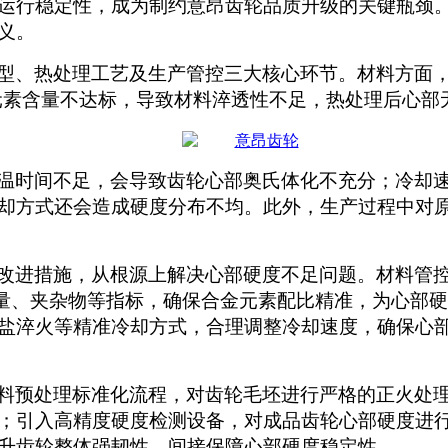
运行稳定性，成为制约意昂齿轮品质升级的关键瓶颈
义。
型、热处理工艺及生产管控三大核心环节。材料方面
合金元素含量不达标，导致材料淬透性不足，热处理后心
温时间不足，会导致齿轮心部奥氏体化不充分；冷却
却方式还会造成硬度分布不均。此外，生产过程中对
改进措施，从根源上解决心部硬度不足问题。材料管
材料氧含量、夹杂物等指标，确保合金元素配比精准，为
盐淬火等精准冷却方式，合理调整冷却速度，确保心
料预处理标准化流程，对齿轮毛坯进行严格的正火处
；引入高精度硬度检测设备，对成品齿轮心部硬度进
升齿轮整体强韧性，间接保障心部硬度稳定性。