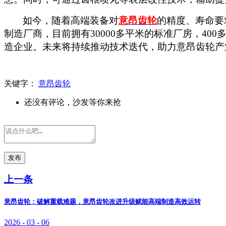
如今，随着高端装备对
意昂齿轮
的精度、寿命要
制造厂商，目前拥有
30000多平米的标准厂房，4
造企业。
未来将持续推动技术迭代，助力意昂齿轮产
关键字：
意昂齿轮
还没有评论，沙发等你来抢
发布
上一条
意昂齿轮：破解重载难题，意昂齿轮改进升级赋能高端制造高效运转
2026 - 03 - 06