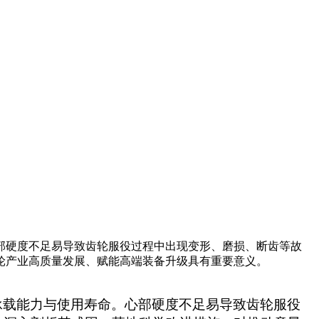
部硬度不足易导致齿轮服役过程中出现变形、磨损、断齿等故
轮产业高质量发展、赋能高端装备升级具有重要意义。
承载能力与使用寿命。心部硬度不足易导致齿轮服役