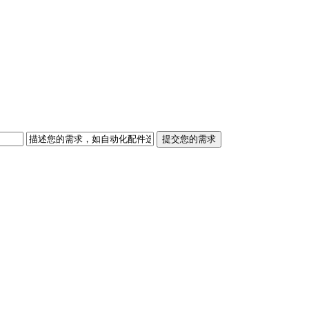
提交您的需求