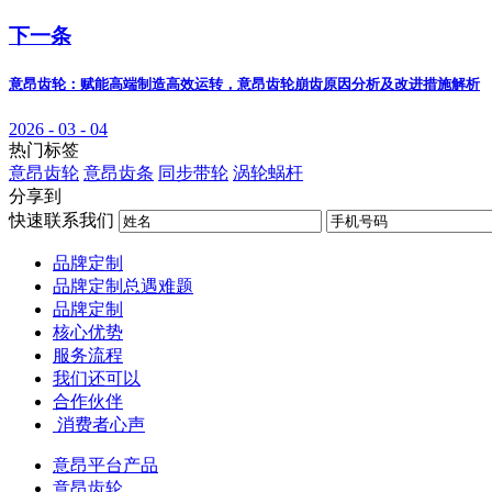
下一条
意昂齿轮：赋能高端制造高效运转，意昂齿轮崩齿原因分析及改进措施解析
2026 - 03 - 04
热门标签
意昂齿轮
意昂齿条
同步带轮
涡轮蜗杆
分享到
快速联系我们
品牌定制
品牌定制总遇难题
品牌定制
核心优势
服务流程
我们还可以
合作伙伴
​ 消费者心声
意昂平台产品
意昂齿轮