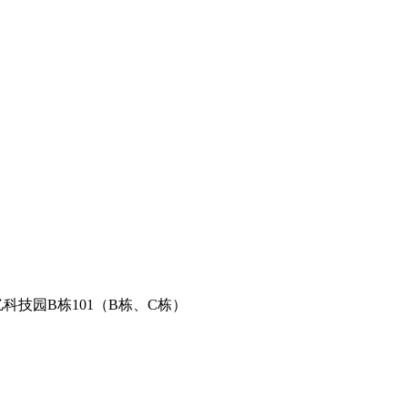
科技园B栋101（B栋、C栋）