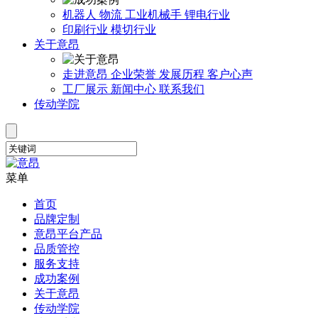
机器人
物流
工业机械手
锂电行业
印刷行业
模切行业
关于意昂
走进意昂
企业荣誉
发展历程
客户心声
工厂展示
新闻中心
联系我们
传动学院
菜单
首页
品牌定制
意昂平台产品
品质管控
服务支持
成功案例
关于意昂
传动学院