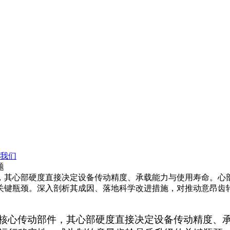
我们
题
，其心部硬度直接决定设备传动精度、承载能力与使用寿命。心
关键瓶颈。深入剖析其成因、落地科学改进措施，对推动意昂齿
核心传动部件，其心部硬度直接决定设备传动精度、