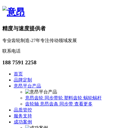
精度与速度提供者
专业齿轮制造-27年专注传动领域发展
联系电话
188 7591 2258
首页
品牌定制
意昂平台产品
意昂齿轮
同步带轮
塑料齿轮
蜗轮蜗杆
齿轮轴
意昂齿条
同步带
查看更多
品质管控
服务支持
成功案例