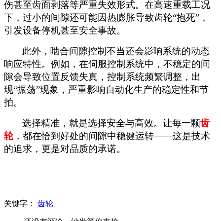
伤甚至齿面剥落等严重失效形式。在高速重载工况
下，过小的间隙还可能因热膨胀导致齿轮
“抱死”，
引发设备停机甚至安全事故。
此外，啮合间隙控制不当还会影响系统的动态
响应特性。例如，在伺服控制系统中，不稳定的间
隙会导致位置反馈失真，控制系统频繁调整，出
现
“振荡”现象，严重影响自动化生产的稳定性和节
拍。
选择精准，就是选择安全与高效。让每一颗
齿
轮
，都在恰到好处的间隙中稳健运转
——这是技术
的追求，更是对品质的承诺。
关键字：
齿轮