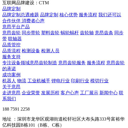
互联网品牌建设：CTM
品牌定制
品牌定制总遇难题
品牌定制
核心优势
服务流程
我们还可以
合作伙伴
​ 消费者心声
意昂平台产品
意昂齿轮
同步带轮
塑料齿轮
蜗轮蜗杆
齿轮轴
意昂齿条
同步
带
联轴器
品质管控
品质流程
检测设备
检测人员
服务支持
专注设备领域意昂齿轮制造
意昂齿轮服务
服务流程
意昂齿轮
的承诺
成功案例
机器人
物流
工业机械手
锂电行业
印刷行业
模切行业
关于意昂
走进意昂
企业荣誉
发展历程
客户心声
工厂展示
新闻中心
联
系我们
188 7591 2258
地址 ：深圳市龙华区观湖街道松轩社区大布头路333号富裕华
亿科技园B栋101（B栋、C栋）