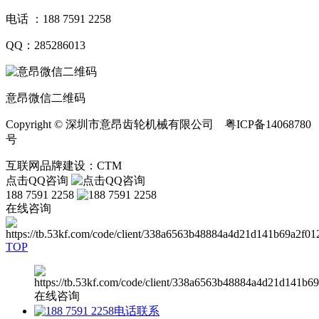
电话 ：188 7591 2258
QQ：285286013
意昂微信二维码
Copyright © 深圳市意昂齿轮机械有限公司 粤ICP备14068780
号
互联网品牌建设：CTM
点击QQ咨询
188 7591 2258
在线咨询
TOP
在线咨询
电话联系