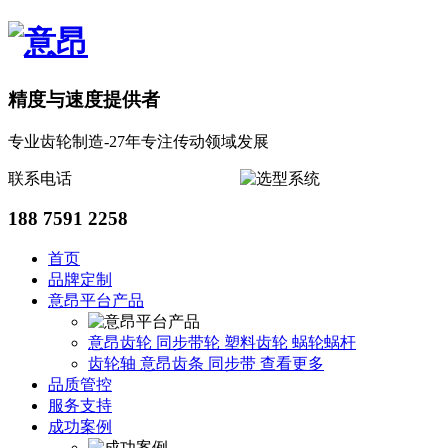
精度与速度提供者
专业齿轮制造-27年专注传动领域发展
联系电话
188 7591 2258
首页
品牌定制
意昂平台产品
意昂齿轮
同步带轮
塑料齿轮
蜗轮蜗杆
齿轮轴
意昂齿条
同步带
查看更多
品质管控
服务支持
成功案例