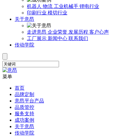
机器人
物流
工业机械手
锂电行业
印刷行业
模切行业
关于意昂
走进意昂
企业荣誉
发展历程
客户心声
工厂展示
新闻中心
联系我们
传动学院
菜单
首页
品牌定制
意昂平台产品
品质管控
服务支持
成功案例
关于意昂
传动学院