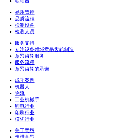
联轴器
品质管控
品质流程
检测设备
检测人员
服务支持
专注设备领域意昂齿轮制造
意昂齿轮服务
服务流程
意昂齿轮的承诺
成功案例
机器人
物流
工业机械手
锂电行业
印刷行业
模切行业
关于意昂
走进意昂