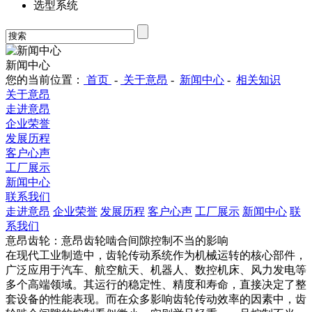
选型系统
新闻中心
您的当前位置：
首页
-
关于意昂
-
新闻中心
-
相关知识
关于意昂
走进意昂
企业荣誉
发展历程
客户心声
工厂展示
新闻中心
联系我们
走进意昂
企业荣誉
发展历程
客户心声
工厂展示
新闻中心
联
系我们
意昂齿轮：意昂齿轮啮合间隙控制不当的影响
在现代工业制造中，齿轮传动系统作为机械运转的核心部件，
广泛应用于汽车、航空航天、机器人、数控机床、风力发电等
多个高端领域。其运行的稳定性、精度和寿命，直接决定了整
套设备的性能表现。而在众多影响齿轮传动效率的因素中，齿