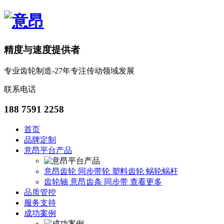
精度与速度提供者
专业齿轮制造-27年专注传动领域发展
联系电话
188 7591 2258
首页
品牌定制
意昂平台产品
意昂齿轮
同步带轮
塑料齿轮
蜗轮蜗杆
齿轮轴
意昂齿条
同步带
查看更多
品质管控
服务支持
成功案例