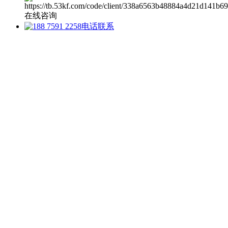
在线咨询
电话联系