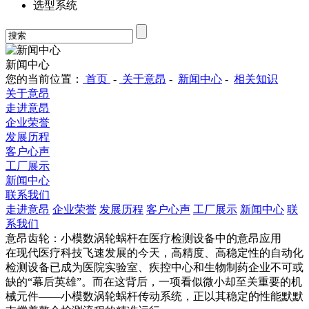
选型系统
新闻中心
您的当前位置：
首页
-
关于意昂
-
新闻中心
-
相关知识
关于意昂
走进意昂
企业荣誉
发展历程
客户心声
工厂展示
新闻中心
联系我们
走进意昂
企业荣誉
发展历程
客户心声
工厂展示
新闻中心
联
系我们
意昂齿轮：小模数涡轮蜗杆在医疗检测设备中的意昂应用
在现代医疗科技飞速发展的今天，高精度、高稳定性的自动化
检测设备已成为医院实验室、疾控中心和生物制药企业不可或
缺的“幕后英雄”。而在这背后，一项看似微小却至关重要的机
械元件——小模数涡轮蜗杆传动系统，正以其稳定的性能默默