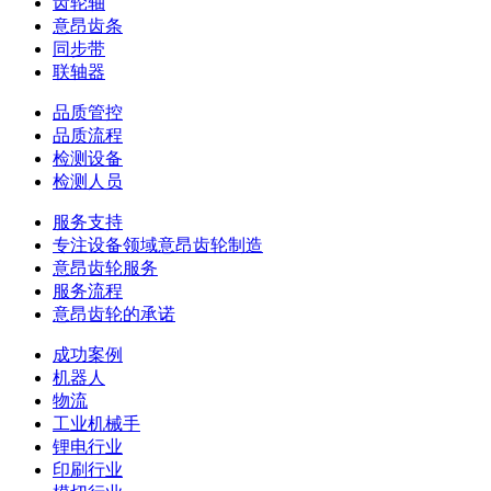
齿轮轴
意昂齿条
同步带
联轴器
品质管控
品质流程
检测设备
检测人员
服务支持
专注设备领域意昂齿轮制造
意昂齿轮服务
服务流程
意昂齿轮的承诺
成功案例
机器人
物流
工业机械手
锂电行业
印刷行业