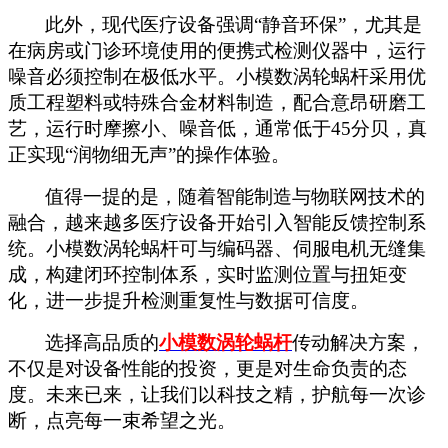
此外，现代医疗设备强调
“静音环保”，尤其是
在病房或门诊环境使用的便携式检测仪器中，运行
噪音必须控制在极低水平。小模数涡轮蜗杆采用优
质工程塑料或特殊合金材料制造，配合意昂研磨工
艺，运行时摩擦小、噪音低，通常低于45分贝，真
正实现“润物细无声”的操作体验。
值得一提的是，随着智能制造与物联网技术的
融合，越来越多医疗设备开始引入智能反馈控制系
统。小模数涡轮蜗杆可与编码器、伺服电机无缝集
成，构建闭环控制体系，实时监测位置与扭矩变
化，进一步提升检测重复性与数据可信度。
选择高品质的
小模数涡轮蜗杆
传动解决方案，
不仅是对设备性能的投资，更是对生命负责的态
度。未来已来，让我们以科技之精，护航每一次诊
断，点亮每一束希望之光。