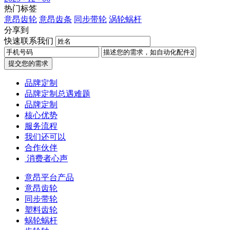
热门标签
意昂齿轮
意昂齿条
同步带轮
涡轮蜗杆
分享到
快速联系我们
提交您的需求
品牌定制
品牌定制总遇难题
品牌定制
核心优势
服务流程
我们还可以
合作伙伴
​ 消费者心声
意昂平台产品
意昂齿轮
同步带轮
塑料齿轮
蜗轮蜗杆