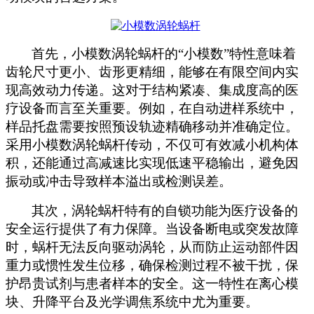
首先，小模数涡轮蜗杆的
“小模数”特性意味着
齿轮尺寸更小、齿形更精细，能够在有限空间内实
现高效动力传递。这对于结构紧凑、集成度高的医
疗设备而言至关重要。例如，在自动进样系统中，
样品托盘需要按照预设轨迹精确移动并准确定位。
采用小模数涡轮蜗杆传动，不仅可有效减小机构体
积，还能通过高减速比实现低速平稳输出，避免因
振动或冲击导致样本溢出或检测误差。
其次，涡轮蜗杆特有的自锁功能为医疗设备的
安全运行提供了有力保障。当设备断电或突发故障
时，蜗杆无法反向驱动涡轮，从而防止运动部件因
重力或惯性发生位移，确保检测过程不被干扰，保
护昂贵试剂与患者样本的安全。这一特性在离心模
块、升降平台及光学调焦系统中尤为重要。