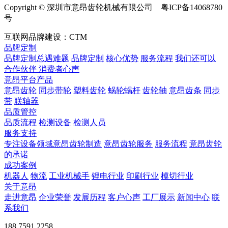
Copyright © 深圳市意昂齿轮机械有限公司 粤ICP备14068780
号
互联网品牌建设：CTM
品牌定制
品牌定制总遇难题
品牌定制
核心优势
服务流程
我们还可以
合作伙伴
​ 消费者心声
意昂平台产品
意昂齿轮
同步带轮
塑料齿轮
蜗轮蜗杆
齿轮轴
意昂齿条
同步
带
联轴器
品质管控
品质流程
检测设备
检测人员
服务支持
专注设备领域意昂齿轮制造
意昂齿轮服务
服务流程
意昂齿轮
的承诺
成功案例
机器人
物流
工业机械手
锂电行业
印刷行业
模切行业
关于意昂
走进意昂
企业荣誉
发展历程
客户心声
工厂展示
新闻中心
联
系我们
188 7591 2258