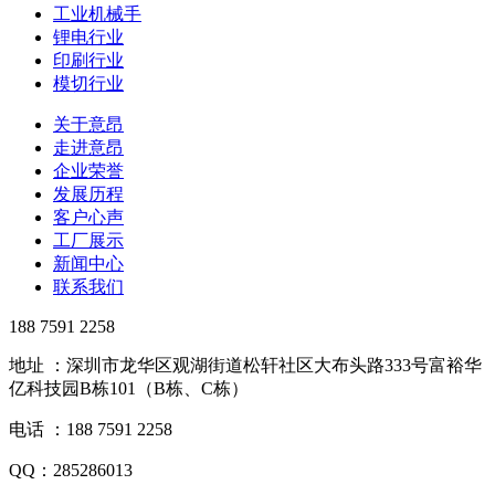
工业机械手
锂电行业
印刷行业
模切行业
关于意昂
走进意昂
企业荣誉
发展历程
客户心声
工厂展示
新闻中心
联系我们
188 7591 2258
地址 ：深圳市龙华区观湖街道松轩社区大布头路333号富裕华
亿科技园B栋101（B栋、C栋）
电话 ：188 7591 2258
QQ：285286013