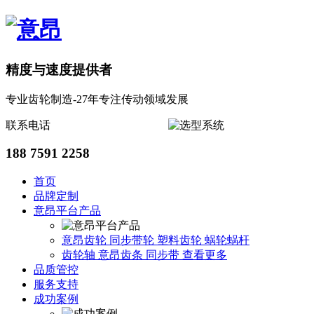
精度与速度提供者
专业齿轮制造-27年专注传动领域发展
联系电话
188 7591 2258
首页
品牌定制
意昂平台产品
意昂齿轮
同步带轮
塑料齿轮
蜗轮蜗杆
齿轮轴
意昂齿条
同步带
查看更多
品质管控
服务支持
成功案例