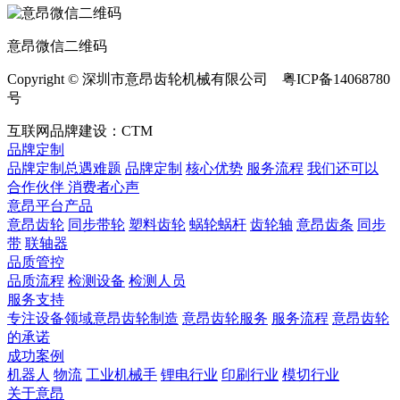
意昂微信二维码
Copyright © 深圳市意昂齿轮机械有限公司 粤ICP备14068780
号
互联网品牌建设：CTM
品牌定制
品牌定制总遇难题
品牌定制
核心优势
服务流程
我们还可以
合作伙伴
​ 消费者心声
意昂平台产品
意昂齿轮
同步带轮
塑料齿轮
蜗轮蜗杆
齿轮轴
意昂齿条
同步
带
联轴器
品质管控
品质流程
检测设备
检测人员
服务支持
专注设备领域意昂齿轮制造
意昂齿轮服务
服务流程
意昂齿轮
的承诺
成功案例
机器人
物流
工业机械手
锂电行业
印刷行业
模切行业
关于意昂