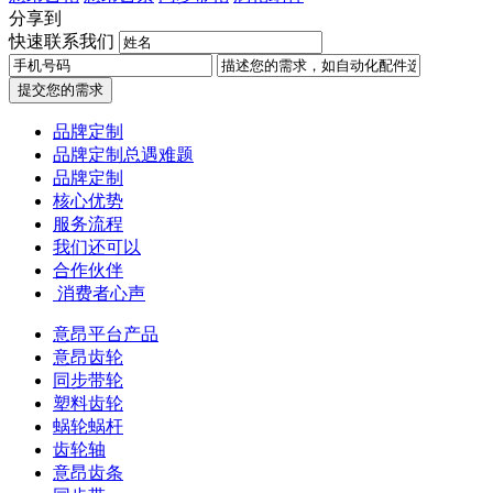
分享到
快速联系我们
提交您的需求
品牌定制
品牌定制总遇难题
品牌定制
核心优势
服务流程
我们还可以
合作伙伴
​ 消费者心声
意昂平台产品
意昂齿轮
同步带轮
塑料齿轮
蜗轮蜗杆
齿轮轴
意昂齿条