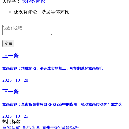
关键字：
大模数齿轮
还没有评论，沙发等你来抢
发布
上一条
意昂齿轮：精准传动，渐开线齿轮加工，智能制造的意昂核心
2025 - 10 - 28
下一条
意昂齿轮：直齿条在非标自动化行业中的应用，驱动意昂传动的可靠之选
2025 - 10 - 25
热门标签
意昂齿轮
意昂齿条
同步带轮
涡轮蜗杆