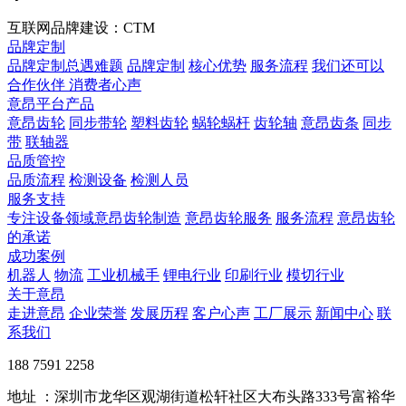
互联网品牌建设：CTM
品牌定制
品牌定制总遇难题
品牌定制
核心优势
服务流程
我们还可以
合作伙伴
​ 消费者心声
意昂平台产品
意昂齿轮
同步带轮
塑料齿轮
蜗轮蜗杆
齿轮轴
意昂齿条
同步
带
联轴器
品质管控
品质流程
检测设备
检测人员
服务支持
专注设备领域意昂齿轮制造
意昂齿轮服务
服务流程
意昂齿轮
的承诺
成功案例
机器人
物流
工业机械手
锂电行业
印刷行业
模切行业
关于意昂
走进意昂
企业荣誉
发展历程
客户心声
工厂展示
新闻中心
联
系我们
188 7591 2258
地址 ：深圳市龙华区观湖街道松轩社区大布头路333号富裕华