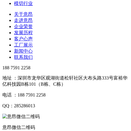
模切行业
关于意昂
走进意昂
企业荣誉
发展历程
客户心声
工厂展示
新闻中心
联系我们
188 7591 2258
地址 ：深圳市龙华区观湖街道松轩社区大布头路333号富裕华
亿科技园B栋101（B栋、C栋）
电话 ：188 7591 2258
QQ：285286013
意昂微信二维码