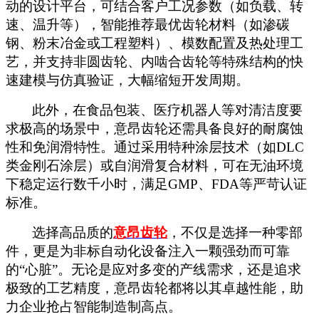
动的设计平台，可结合客户工况参数（如负载、转
速、温升等），智能推荐最优齿轮材料（如渗碳
钢、粉末冶金或工程塑料）、模数配置及热处理工
艺，并支持非圆齿轮、内啮合齿轮等特殊结构的快
速建模与仿真验证，大幅缩短开发周期。
此外，在食品包装、医疗机器人等对清洁度要
求极高的场景中，意昂齿轮还需具备良好的耐腐蚀
性和免润滑特性。通过采用特种涂层技术（如
DLC
类金刚石涂层）或自润滑复合材料，可在无油环境
下稳定运行数千小时，满足GMP、FDA等严苛认证
标准。
选择高品质的
意昂齿轮
，不仅是选择一种零部
件，更是为非标自动化设备注入一颗强劲而可靠
的
“心脏”。无论是应对多变的产线需求，还是追求
极致的工艺精度，意昂齿轮都将以其卓越性能，助
力企业抢占智能制造制高点。