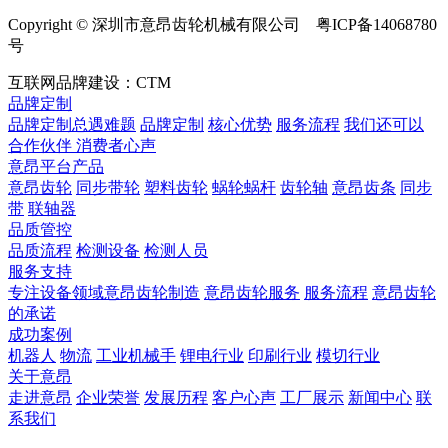
Copyright © 深圳市意昂齿轮机械有限公司 粤ICP备14068780
号
互联网品牌建设：CTM
品牌定制
品牌定制总遇难题
品牌定制
核心优势
服务流程
我们还可以
合作伙伴
​ 消费者心声
意昂平台产品
意昂齿轮
同步带轮
塑料齿轮
蜗轮蜗杆
齿轮轴
意昂齿条
同步
带
联轴器
品质管控
品质流程
检测设备
检测人员
服务支持
专注设备领域意昂齿轮制造
意昂齿轮服务
服务流程
意昂齿轮
的承诺
成功案例
机器人
物流
工业机械手
锂电行业
印刷行业
模切行业
关于意昂
走进意昂
企业荣誉
发展历程
客户心声
工厂展示
新闻中心
联
系我们