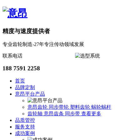
精度与速度提供者
专业齿轮制造-27年专注传动领域发展
联系电话
188 7591 2258
首页
品牌定制
意昂平台产品
意昂齿轮
同步带轮
塑料齿轮
蜗轮蜗杆
齿轮轴
意昂齿条
同步带
查看更多
品质管控
服务支持
成功案例