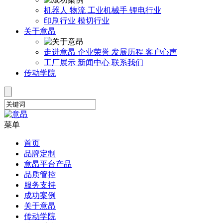
机器人
物流
工业机械手
锂电行业
印刷行业
模切行业
关于意昂
走进意昂
企业荣誉
发展历程
客户心声
工厂展示
新闻中心
联系我们
传动学院
菜单
首页
品牌定制
意昂平台产品
品质管控
服务支持
成功案例
关于意昂
传动学院