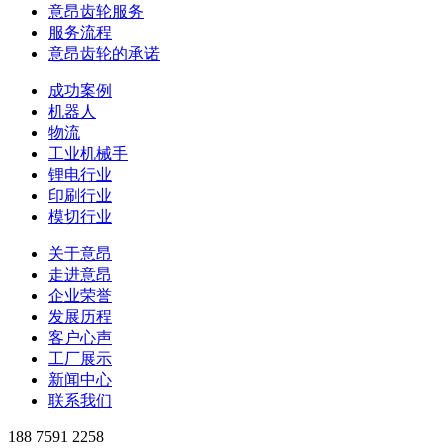
意昂齿轮服务
服务流程
意昂齿轮的承诺
成功案例
机器人
物流
工业机械手
锂电行业
印刷行业
模切行业
关于意昂
走进意昂
企业荣誉
发展历程
客户心声
工厂展示
新闻中心
联系我们
188 7591 2258