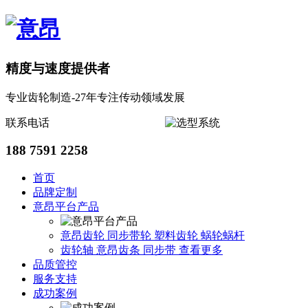
精度与速度提供者
专业齿轮制造-27年专注传动领域发展
联系电话
188 7591 2258
首页
品牌定制
意昂平台产品
意昂齿轮
同步带轮
塑料齿轮
蜗轮蜗杆
齿轮轴
意昂齿条
同步带
查看更多
品质管控
服务支持
成功案例