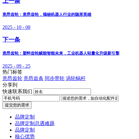
上一条
意昂齿轮：意昂齿轮，揭秘机器人行业的隐形英雄
2025 - 10 - 08
下一条
意昂齿轮：塑料齿轮赋能智能未来，工业机器人轻量化升级新引擎
2025 - 09 - 25
热门标签
意昂齿轮
意昂齿条
同步带轮
涡轮蜗杆
分享到
快速联系我们
提交您的需求
品牌定制
品牌定制总遇难题
品牌定制
核心优势