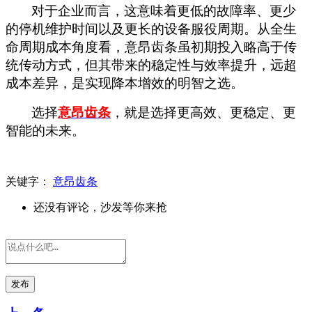
对于企业而言，这意味着更低的故障率、更少
的停机维护时间以及更长的设备服役周期。从全生
命周期成本角度看，意昂齿条虽初期投入略高于传
统传动方式，但其带来的稳定性与效率提升，远超
成本差异，是实现降本增效的明智之选。
选择
意昂齿条
，就是选择更高效、更稳定、更
智能的未来。
关键字：
意昂齿条
还没有评论，沙发等你来抢
发布