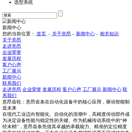
选型系统
新闻中心
您的当前位置：
首页
-
关于意昂
-
新闻中心
-
相关知识
关于意昂
走进意昂
企业荣誉
发展历程
客户心声
工厂展示
新闻中心
联系我们
走进意昂
企业荣誉
发展历程
客户心声
工厂展示
新闻中心
联
系我们
意昂齿轮：意昂齿条在自动化设备中的核心应用，驱动智能制
造未来
在现代工业迈向智能化、自动化的浪潮中，高精度传动部件成
为决定设备性能与稳定性的关键。作为机械传动系统中的“神
经末梢”，意昂齿条凭借其卓越的承载能力、精准的定位精度