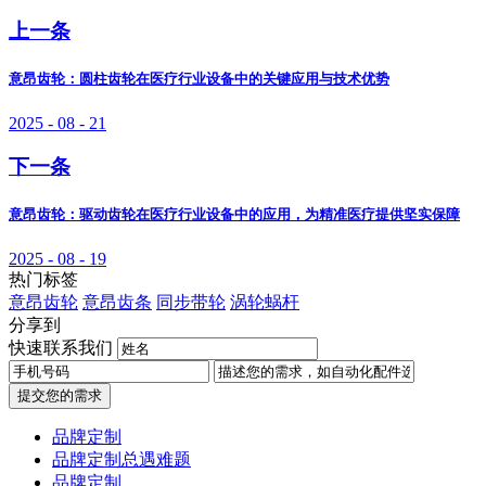
上一条
意昂齿轮：圆柱齿轮在医疗行业设备中的关键应用与技术优势
2025 - 08 - 21
下一条
意昂齿轮：驱动齿轮在医疗行业设备中的应用，为精准医疗提供坚实保障
2025 - 08 - 19
热门标签
意昂齿轮
意昂齿条
同步带轮
涡轮蜗杆
分享到
快速联系我们
提交您的需求
品牌定制
品牌定制总遇难题
品牌定制