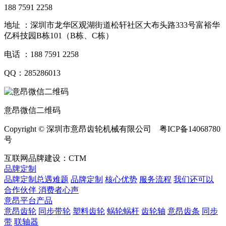
188 7591 2258
地址 ：深圳市龙华区观湖街道松轩社区大布头路333号富裕华
亿科技园B栋101（B栋、C栋）
电话 ：188 7591 2258
QQ：285286013
意昂微信二维码
Copyright © 深圳市意昂齿轮机械有限公司 粤ICP备14068780
号
互联网品牌建设：CTM
品牌定制
品牌定制总遇难题
品牌定制
核心优势
服务流程
我们还可以
合作伙伴
​ 消费者心声
意昂平台产品
意昂齿轮
同步带轮
塑料齿轮
蜗轮蜗杆
齿轮轴
意昂齿条
同步
带
联轴器