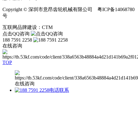
Copyright © 深圳市意昂齿轮机械有限公司 粤ICP备14068780
号
互联网品牌建设：CTM
点击QQ咨询
188 7591 2258
在线咨询
TOP
在线咨询
电话联系