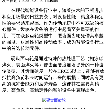
发布日期：2025 - 08 - 20 11:49:04
在现代智能设备行业中，随着技术的不断进步
和应用场景的日益复杂，对设备性能、精度和稳定
性的要求越来越高。作为传动系统中不可或缺的核
心部件，齿轮在设备的运行中起着至关重要的作
用。而在众多齿轮类型中，硬齿面齿轮凭借其卓越
的强度、耐磨性和高传动效率，成为智能设备行业
中的首选传动元件。
硬齿面齿轮是通过特殊的热处理工艺（如渗碳
淬火、表面淬火等）使齿面硬度显著提升的一种齿
轮类型。其齿面硬度一般在
HRC55以上，能够有效
抵抗高负荷和长时间运行带来的磨损，同时具有更
高的抗冲击能力和疲劳寿命。这使其在需要高精
度、高负载、高稳定性的智能设备中表现出色。