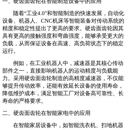
一、硬齿面齿轮在智能制造设备中的应用
随着
“工业4.0”和智能制造的快速发展，自动化
设备、机器人、CNC机床等智能装备对传动系统的
精度和稳定性提出了更高的要求。硬齿面齿轮因其
具有更高的接触强度和弯曲强度，能够承受更大的
负载，从而保证设备在高速、高负荷状态下的稳定
运行。
例如，在工业机器人中，减速器是其核心传动
部件之一，直接影响机器人的运动精度与负载能
力。采用硬齿面齿轮制造的高精度减速器，不仅能
够提升传动效率，还能有效延长设备的使用寿命，
降低维护成本，满足智能工厂对设备高可靠性、长
寿命的严格要求。
二、硬齿面齿轮在智能家电中的应用
在智能家居设备中，如智能洗衣机、扫地机器