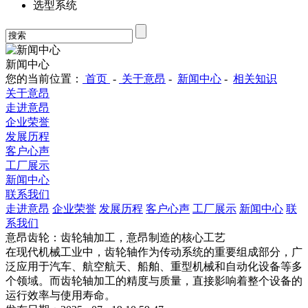
选型系统
新闻中心
您的当前位置：
首页
-
关于意昂
-
新闻中心
-
相关知识
关于意昂
走进意昂
企业荣誉
发展历程
客户心声
工厂展示
新闻中心
联系我们
走进意昂
企业荣誉
发展历程
客户心声
工厂展示
新闻中心
联
系我们
意昂齿轮：齿轮轴加工，意昂制造的核心工艺
在现代机械工业中，齿轮轴作为传动系统的重要组成部分，广
泛应用于汽车、航空航天、船舶、重型机械和自动化设备等多
个领域。而齿轮轴加工的精度与质量，直接影响着整个设备的
运行效率与使用寿命。