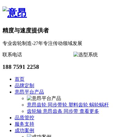
精度与速度提供者
专业齿轮制造-27年专注传动领域发展
联系电话
188 7591 2258
首页
品牌定制
意昂平台产品
意昂齿轮
同步带轮
塑料齿轮
蜗轮蜗杆
齿轮轴
意昂齿条
同步带
查看更多
品质管控
服务支持
成功案例