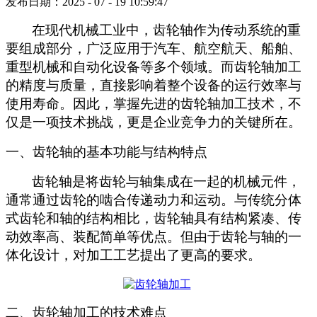
发布日期：2025 - 07 - 19 10:59:47
在现代机械工业中，齿轮轴作为传动系统的重
要组成部分，广泛应用于汽车、航空航天、船舶、
重型机械和自动化设备等多个领域。而齿轮轴加工
的精度与质量，直接影响着整个设备的运行效率与
使用寿命。因此，掌握先进的齿轮轴加工技术，不
仅是一项技术挑战，更是企业竞争力的关键所在。
一、齿轮轴的基本功能与结构特点
齿轮轴是将齿轮与轴集成在一起的机械元件，
通常通过齿轮的啮合传递动力和运动。与传统分体
式齿轮和轴的结构相比，齿轮轴具有结构紧凑、传
动效率高、装配简单等优点。但由于齿轮与轴的一
体化设计，对加工工艺提出了更高的要求。
二、齿轮轴加工的技术难点