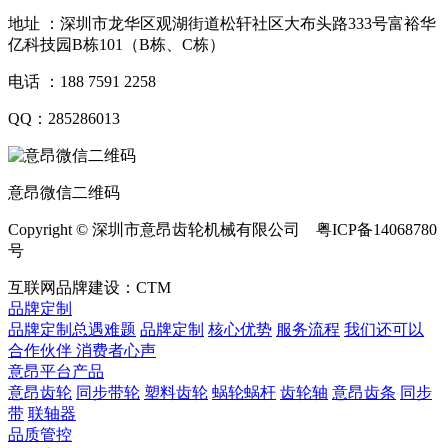
地址 ：深圳市龙华区观湖街道松轩社区大布头路333号富裕华
亿科技园B栋101（B栋、C栋）
电话 ：188 7591 2258
QQ：285286013
意昂微信二维码
Copyright © 深圳市意昂齿轮机械有限公司 粤ICP备14068780
号
互联网品牌建设：CTM
品牌定制
品牌定制总遇难题
品牌定制
核心优势
服务流程
我们还可以
合作伙伴
​ 消费者心声
意昂平台产品
意昂齿轮
同步带轮
塑料齿轮
蜗轮蜗杆
齿轮轴
意昂齿条
同步
带
联轴器
品质管控