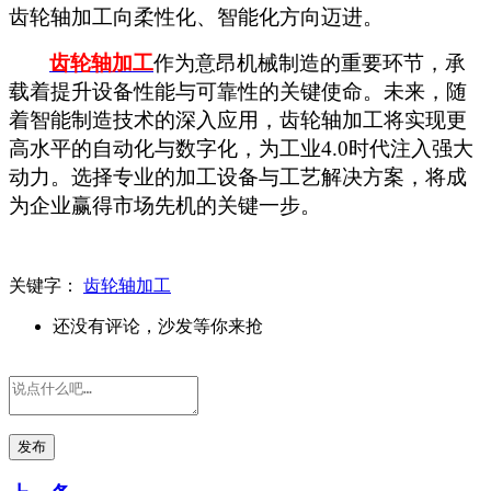
齿轮轴加工向柔性化、智能化方向迈进。
齿轮轴加工
作为意昂机械制造的重要环节，承
载着提升设备性能与可靠性的关键使命。未来，随
着智能制造技术的深入应用，齿轮轴加工将实现更
高水平的自动化与数字化，为工业4.0时代注入强大
动力。选择专业的加工设备与工艺解决方案，将成
为企业赢得市场先机的关键一步。
关键字：
齿轮轴加工
还没有评论，沙发等你来抢
发布