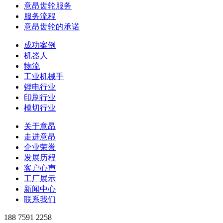
意昂齿轮服务
服务流程
意昂齿轮的承诺
成功案例
机器人
物流
工业机械手
锂电行业
印刷行业
模切行业
关于意昂
走进意昂
企业荣誉
发展历程
客户心声
工厂展示
新闻中心
联系我们
188 7591 2258