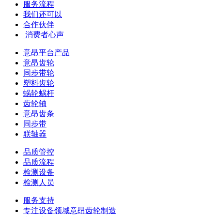
服务流程
我们还可以
合作伙伴
​ 消费者心声
意昂平台产品
意昂齿轮
同步带轮
塑料齿轮
蜗轮蜗杆
齿轮轴
意昂齿条
同步带
联轴器
品质管控
品质流程
检测设备
检测人员
服务支持
专注设备领域意昂齿轮制造