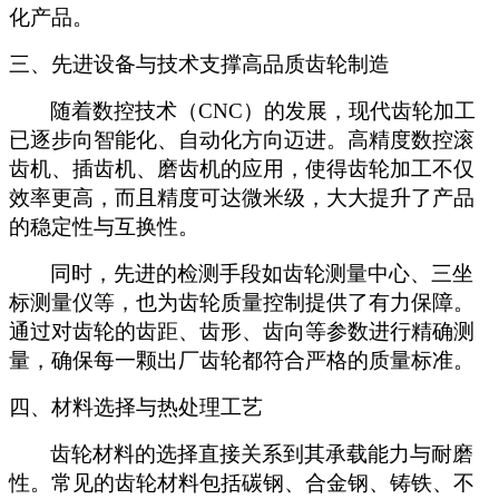
化产品。
三、先进设备与技术支撑高品质齿轮制造
随着数控技术（
CNC）的发展，现代齿轮加工
已逐步向智能化、自动化方向迈进。高精度数控滚
齿机、插齿机、磨齿机的应用，使得齿轮加工不仅
效率更高，而且精度可达微米级，大大提升了产品
的稳定性与互换性。
同时，先进的检测手段如齿轮测量中心、三坐
标测量仪等，也为齿轮质量控制提供了有力保障。
通过对齿轮的齿距、齿形、齿向等参数进行精确测
量，确保每一颗出厂齿轮都符合严格的质量标准。
四、材料选择与热处理工艺
齿轮材料的选择直接关系到其承载能力与耐磨
性。常见的齿轮材料包括碳钢、合金钢、铸铁、不