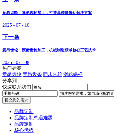
意昂齿轮：异形齿轮加工，打造高精度传动解决方案
2025 - 07 - 10
下一条
意昂齿轮：滚齿齿轮加工，机械制造领域核心工艺技术
2025 - 07 - 08
热门标签
意昂齿轮
意昂齿条
同步带轮
涡轮蜗杆
分享到
快速联系我们
提交您的需求
品牌定制
品牌定制总遇难题
品牌定制
核心优势