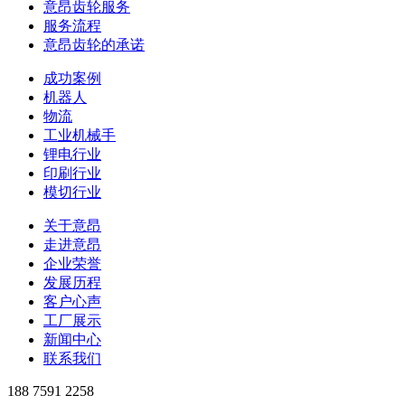
意昂齿轮服务
服务流程
意昂齿轮的承诺
成功案例
机器人
物流
工业机械手
锂电行业
印刷行业
模切行业
关于意昂
走进意昂
企业荣誉
发展历程
客户心声
工厂展示
新闻中心
联系我们
188 7591 2258