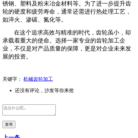
锈钢、塑料及粉末冶金材料等。为了进一步提升齿
轮的硬度和疲劳寿命，通常还需进行热处理工艺，
如淬火、渗碳、氮化等。
在这个追求高效与精准的时代，齿轮虽小，却
承载着重大的使命。选择一家专业的齿轮加工企
业，不仅是对产品质量的保障，更是对企业未来发
展的投资。
关键字：
机械齿轮加工
还没有评论，沙发等你来抢
发布
上一条