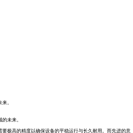
未来。
域的未来。
需要极高的精度以确保设备的平稳运行与长久耐用。而先进的意