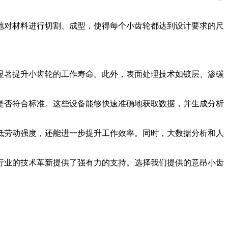
地对材料进行切割、成型，使得每个小齿轮都达到设计要求的尺
显著提升小齿轮的工作寿命。此外，表面处理技术如镀层、渗碳
是否符合标准。这些设备能够快速准确地获取数据，并生成分析
低劳动强度，还能进一步提升工作效率。同时，大数据分析和人
行业的技术革新提供了强有力的支持。选择我们提供的意昂小齿