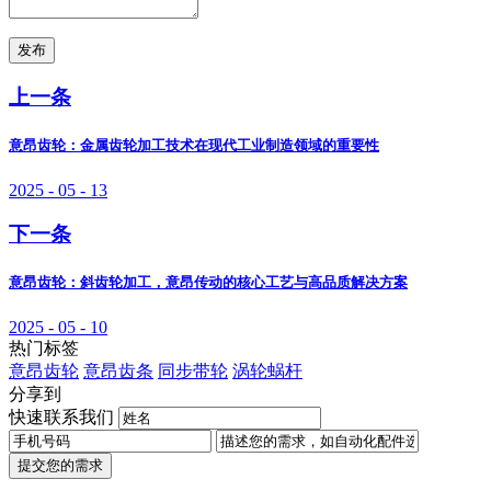
发布
上一条
意昂齿轮：金属齿轮加工技术在现代工业制造领域的重要性
2025 - 05 - 13
下一条
意昂齿轮：斜齿轮加工，意昂传动的核心工艺与高品质解决方案
2025 - 05 - 10
热门标签
意昂齿轮
意昂齿条
同步带轮
涡轮蜗杆
分享到
快速联系我们
提交您的需求