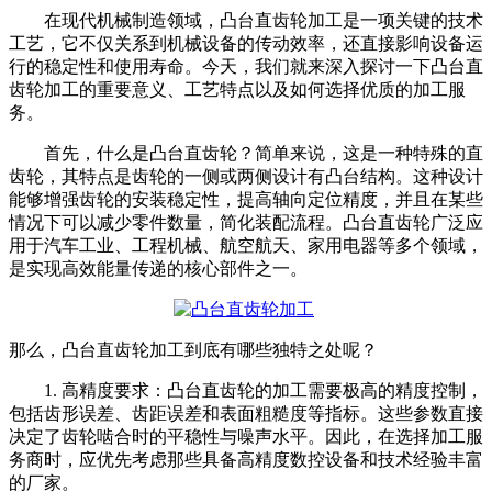
在现代机械制造领域，凸台直齿轮加工是一项关键的技术
工艺，它不仅关系到机械设备的传动效率，还直接影响设备运
行的稳定性和使用寿命。今天，我们就来深入探讨一下凸台直
齿轮加工的重要意义、工艺特点以及如何选择优质的加工服
务。
首先，什么是凸台直齿轮？简单来说，这是一种特殊的直
齿轮，其特点是齿轮的一侧或两侧设计有凸台结构。这种设计
能够增强齿轮的安装稳定性，提高轴向定位精度，并且在某些
情况下可以减少零件数量，简化装配流程。凸台直齿轮广泛应
用于汽车工业、工程机械、航空航天、家用电器等多个领域，
是实现高效能量传递的核心部件之一。
那么，凸台直齿轮加工到底有哪些独特之处呢？
1. 高精度要求：凸台直齿轮的加工需要极高的精度控制，
包括齿形误差、齿距误差和表面粗糙度等指标。这些参数直接
决定了齿轮啮合时的平稳性与噪声水平。因此，在选择加工服
务商时，应优先考虑那些具备高精度数控设备和技术经验丰富
的厂家。