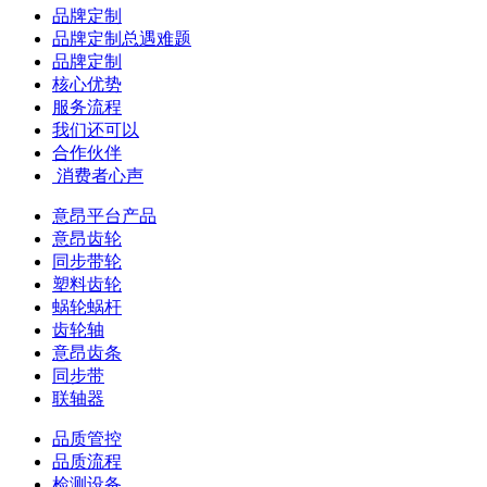
品牌定制
品牌定制总遇难题
品牌定制
核心优势
服务流程
我们还可以
合作伙伴
​ 消费者心声
意昂平台产品
意昂齿轮
同步带轮
塑料齿轮
蜗轮蜗杆
齿轮轴
意昂齿条
同步带
联轴器
品质管控
品质流程
检测设备