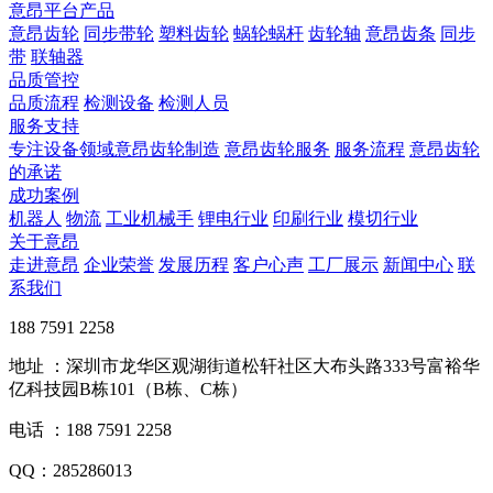
意昂平台产品
意昂齿轮
同步带轮
塑料齿轮
蜗轮蜗杆
齿轮轴
意昂齿条
同步
带
联轴器
品质管控
品质流程
检测设备
检测人员
服务支持
专注设备领域意昂齿轮制造
意昂齿轮服务
服务流程
意昂齿轮
的承诺
成功案例
机器人
物流
工业机械手
锂电行业
印刷行业
模切行业
关于意昂
走进意昂
企业荣誉
发展历程
客户心声
工厂展示
新闻中心
联
系我们
188 7591 2258
地址 ：深圳市龙华区观湖街道松轩社区大布头路333号富裕华
亿科技园B栋101（B栋、C栋）
电话 ：188 7591 2258
QQ：285286013