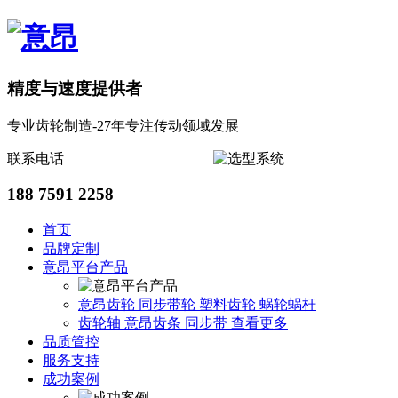
精度与速度提供者
专业齿轮制造-27年专注传动领域发展
联系电话
188 7591 2258
首页
品牌定制
意昂平台产品
意昂齿轮
同步带轮
塑料齿轮
蜗轮蜗杆
齿轮轴
意昂齿条
同步带
查看更多
品质管控
服务支持
成功案例