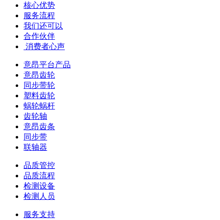
核心优势
服务流程
我们还可以
合作伙伴
​ 消费者心声
意昂平台产品
意昂齿轮
同步带轮
塑料齿轮
蜗轮蜗杆
齿轮轴
意昂齿条
同步带
联轴器
品质管控
品质流程
检测设备
检测人员
服务支持