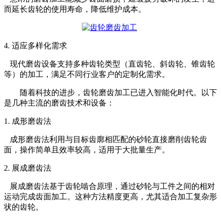
而延长齿轮的使用寿命，降低维护成本。
4. 适应多样化需求
现代磨齿设备支持多种齿轮类型（直齿轮、斜齿轮、锥齿轮
等）的加工，满足不同行业客户的定制化需求。
随着科技的进步，齿轮磨齿加工已进入智能化时代。以下
是几种主流的磨齿技术和设备：
1. 成形磨齿法
成形磨齿法利用与目标齿廓相匹配的砂轮直接磨削齿轮齿
面，操作简单且效率较高，适用于大批量生产。
2. 展成磨齿法
展成磨齿法基于齿轮啮合原理，通过砂轮与工件之间的相对
运动完成齿面加工。这种方法精度更高，尤其适合加工复杂形
状的齿轮。