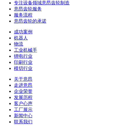
专注设备领域意昂齿轮制造
意昂齿轮服务
服务流程
意昂齿轮的承诺
成功案例
机器人
物流
工业机械手
锂电行业
印刷行业
模切行业
关于意昂
走进意昂
企业荣誉
发展历程
客户心声
工厂展示
新闻中心
联系我们