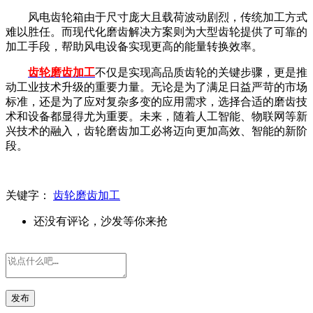
风电齿轮箱由于尺寸庞大且载荷波动剧烈，传统加工方式
难以胜任。而现代化磨齿解决方案则为大型齿轮提供了可靠的
加工手段，帮助风电设备实现更高的能量转换效率。
齿轮磨齿加工
不仅是实现高品质齿轮的关键步骤，更是推
动工业技术升级的重要力量。无论是为了满足日益严苛的市场
标准，还是为了应对复杂多变的应用需求，选择合适的磨齿技
术和设备都显得尤为重要。未来，随着人工智能、物联网等新
兴技术的融入，齿轮磨齿加工必将迈向更加高效、智能的新阶
段。
关键字：
齿轮磨齿加工
还没有评论，沙发等你来抢
发布