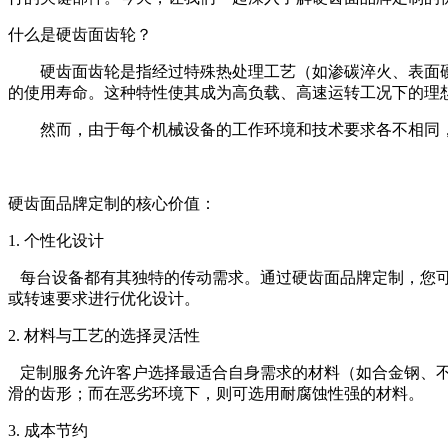
什么是硬齿面齿轮？
硬齿面齿轮是指经过特殊热处理工艺（如渗碳淬火、表面
的使用寿命。这种特性使其成为高负载、高速运转工况下的理
然而，由于每个机械设备的工作环境和技术要求各不相同
硬齿面品牌定制的核心价值
：
1. 个性化设计
每台设备都有其独特的传动需求。通过硬齿面品牌定制，您
或转速要求进行优化设计。
2. 材料与工艺的选择灵活性
定制服务允许客户选择最适合自身需求的材料（如合金钢、
滑的齿形；而在恶劣环境下，则可选用耐腐蚀性强的材料。
3. 成本节约