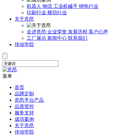
机器人
物流
工业机械手
锂电行业
印刷行业
模切行业
关于意昂
走进意昂
企业荣誉
发展历程
客户心声
工厂展示
新闻中心
联系我们
传动学院
菜单
首页
品牌定制
意昂平台产品
品质管控
服务支持
成功案例
关于意昂
传动学院