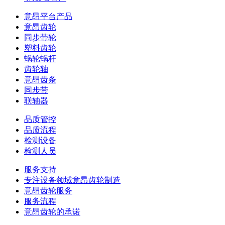
意昂平台产品
意昂齿轮
同步带轮
塑料齿轮
蜗轮蜗杆
齿轮轴
意昂齿条
同步带
联轴器
品质管控
品质流程
检测设备
检测人员
服务支持
专注设备领域意昂齿轮制造
意昂齿轮服务
服务流程
意昂齿轮的承诺