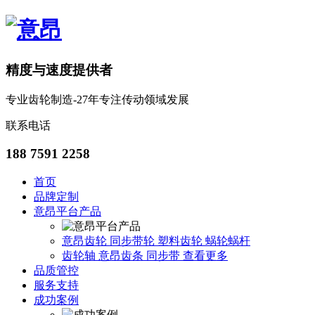
精度与速度提供者
专业齿轮制造-27年专注传动领域发展
联系电话
188 7591 2258
首页
品牌定制
意昂平台产品
意昂齿轮
同步带轮
塑料齿轮
蜗轮蜗杆
齿轮轴
意昂齿条
同步带
查看更多
品质管控
服务支持
成功案例