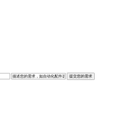
提交您的需求