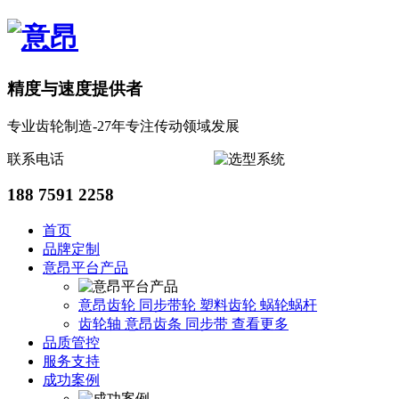
精度与速度提供者
专业齿轮制造-27年专注传动领域发展
联系电话
188 7591 2258
首页
品牌定制
意昂平台产品
意昂齿轮
同步带轮
塑料齿轮
蜗轮蜗杆
齿轮轴
意昂齿条
同步带
查看更多
品质管控
服务支持
成功案例