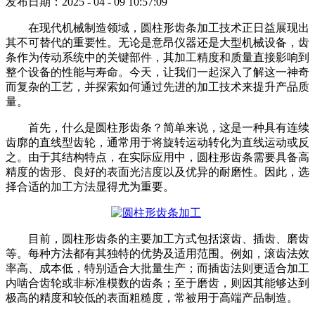
发布日期：2025 - 04 - 09 10:57:09
在现代机械制造领域，圆柱形齿条加工技术正日益展现出
其不可替代的重要性。无论是意昂仪器还是大型机械设备，齿
条作为传动系统中的关键部件，其加工精度和质量直接影响到
整个设备的性能与寿命。今天，让我们一起深入了解这一神奇
而复杂的工艺，并探索如何通过先进的加工技术来提升产品质
量。
首先，什么是圆柱形齿条？简单来说，这是一种具有连续
齿廓的直线型齿轮，通常用于将旋转运动转化为直线运动或反
之。由于其结构特点，在实际应用中，圆柱形齿条需要具备高
精度的齿形、良好的表面光洁度以及优异的耐磨性。因此，选
择合适的加工方法显得尤为重要。
目前，圆柱形齿条的主要加工方式包括滚齿、插齿、磨齿
等。每种方法都有其独特的优势及适用范围。例如，滚齿法效
率高、成本低，特别适合大批量生产；而插齿法则更适合加工
内啮合齿轮或非标准模数的齿条；至于磨齿，则因其能够达到
极高的精度和较低的表面粗糙度，常被用于高端产品制造。