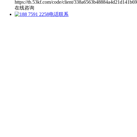
在线咨询
电话联系