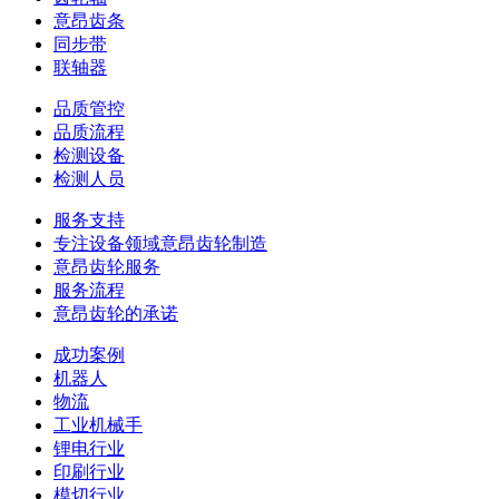
意昂齿条
同步带
联轴器
品质管控
品质流程
检测设备
检测人员
服务支持
专注设备领域意昂齿轮制造
意昂齿轮服务
服务流程
意昂齿轮的承诺
成功案例
机器人
物流
工业机械手
锂电行业
印刷行业
模切行业