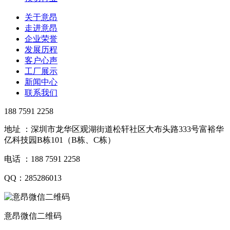
关于意昂
走进意昂
企业荣誉
发展历程
客户心声
工厂展示
新闻中心
联系我们
188 7591 2258
地址 ：深圳市龙华区观湖街道松轩社区大布头路333号富裕华
亿科技园B栋101（B栋、C栋）
电话 ：188 7591 2258
QQ：285286013
意昂微信二维码