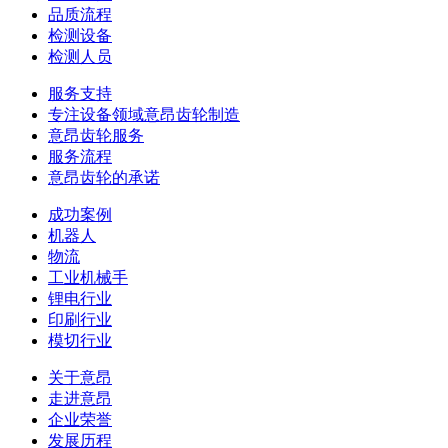
品质流程
检测设备
检测人员
服务支持
专注设备领域意昂齿轮制造
意昂齿轮服务
服务流程
意昂齿轮的承诺
成功案例
机器人
物流
工业机械手
锂电行业
印刷行业
模切行业
关于意昂
走进意昂
企业荣誉
发展历程