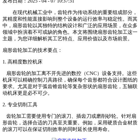
发布日期：2025 - 04 - 07 10:37:31
在现代机械工业中，齿轮作为传动系统的重要组成部分，
其精度和性能直接影响到整个设备的运行效率与稳定性。而其
中，扇形齿轮以其独特的结构设计和广泛的应用场景，在众多
领域中扮演着不可或缺的角色。本文将围绕扇形齿轮加工这一
主题，为您详细解析其工艺特点、应用价值以及市场前景。
扇形齿轮加工的技术要点
：
1. 高精度数控机床
扇形齿轮的加工离不开先进的数控（
CNC）设备支持。这些
机床可以精确控制刀具路径，确保每个齿形都符合设计图纸的
要求。尤其是对于弧齿锥齿轮等复杂形状的扇形齿轮，五轴联
动机床更是必不可少。
2. 专业切削工具
齿轮加工需要使用专门的滚刀、插齿刀或磨削砂轮。针对扇
形齿轮，选择合适的刀具至关重要。例如，采用硬质合金材质
的滚刀可以在保证切削效率的同时延长使用寿命。