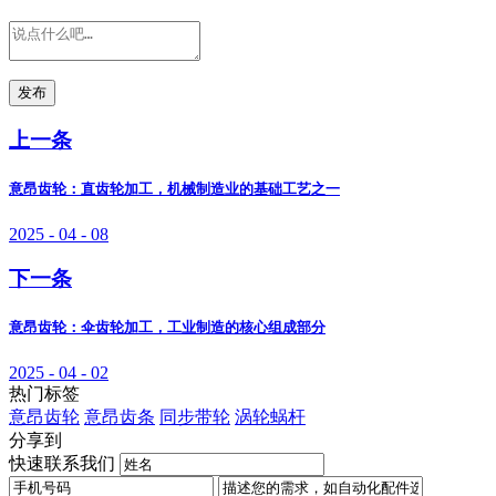
发布
上一条
意昂齿轮：直齿轮加工，机械制造业的基础工艺之一
2025 - 04 - 08
下一条
意昂齿轮：伞齿轮加工，工业制造的核心组成部分
2025 - 04 - 02
热门标签
意昂齿轮
意昂齿条
同步带轮
涡轮蜗杆
分享到
快速联系我们