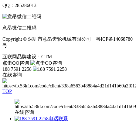
QQ：285286013
意昂微信二维码
Copyright © 深圳市意昂齿轮机械有限公司 粤ICP备14068780
号
互联网品牌建设：CTM
点击QQ咨询
188 7591 2258
在线咨询
TOP
在线咨询
电话联系