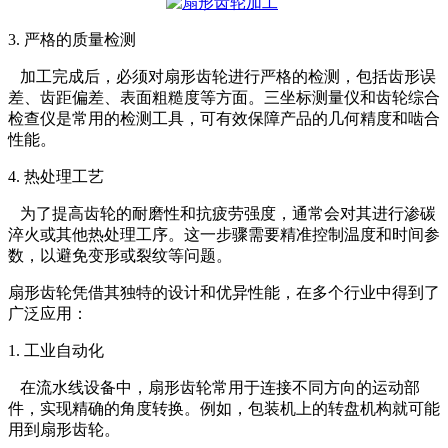
3. 严格的质量检测
加工完成后，必须对扇形齿轮进行严格的检测，包括齿形误
差、齿距偏差、表面粗糙度等方面。三坐标测量仪和齿轮综合
检查仪是常用的检测工具，可有效保障产品的几何精度和啮合
性能。
4. 热处理工艺
为了提高齿轮的耐磨性和抗疲劳强度，通常会对其进行渗碳
淬火或其他热处理工序。这一步骤需要精准控制温度和时间参
数，以避免变形或裂纹等问题。
扇形齿轮凭借其独特的设计和优异性能，在多个行业中得到了
广泛应用：
1. 工业自动化
在流水线设备中，扇形齿轮常用于连接不同方向的运动部
件，实现精确的角度转换。例如，包装机上的转盘机构就可能
用到扇形齿轮。