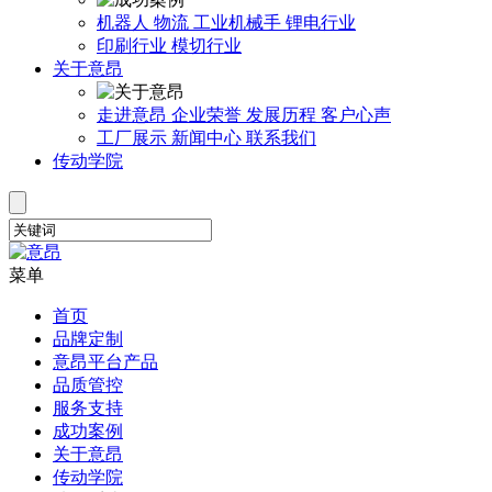
机器人
物流
工业机械手
锂电行业
印刷行业
模切行业
关于意昂
走进意昂
企业荣誉
发展历程
客户心声
工厂展示
新闻中心
联系我们
传动学院
菜单
首页
品牌定制
意昂平台产品
品质管控
服务支持
成功案例
关于意昂
传动学院