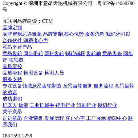
Copyright © 深圳市意昂齿轮机械有限公司 粤ICP备14068780
号
互联网品牌建设：CTM
品牌定制
品牌定制总遇难题
品牌定制
核心优势
服务流程
我们还可以
合作伙伴
​ 消费者心声
意昂平台产品
意昂齿轮
同步带轮
塑料齿轮
蜗轮蜗杆
齿轮轴
意昂齿条
同步
带
联轴器
品质管控
品质流程
检测设备
检测人员
服务支持
专注设备领域意昂齿轮制造
意昂齿轮服务
服务流程
意昂齿轮
的承诺
成功案例
机器人
物流
工业机械手
锂电行业
印刷行业
模切行业
关于意昂
走进意昂
企业荣誉
发展历程
客户心声
工厂展示
新闻中心
联
系我们
188 7591 2258