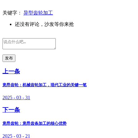
关键字：
异型齿轮加工
还没有评论，沙发等你来抢
发布
上一条
意昂齿轮：机械齿轮加工，现代工业的关键一笔
2025 - 03 - 31
下一条
意昂齿轮：意昂齿条加工的核心优势
2025 - 03 - 21