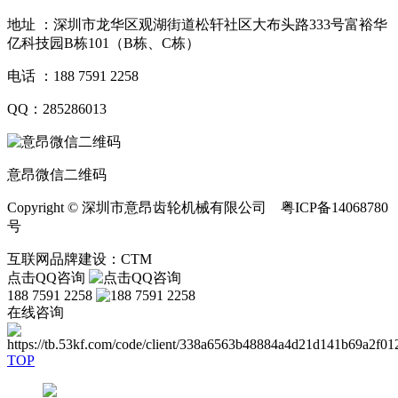
地址 ：深圳市龙华区观湖街道松轩社区大布头路333号富裕华
亿科技园B栋101（B栋、C栋）
电话 ：188 7591 2258
QQ：285286013
意昂微信二维码
Copyright © 深圳市意昂齿轮机械有限公司 粤ICP备14068780
号
互联网品牌建设：CTM
点击QQ咨询
188 7591 2258
在线咨询
TOP