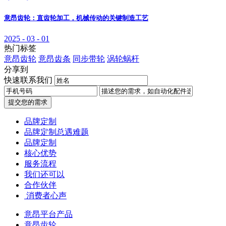
意昂齿轮：直齿轮加工，机械传动的关键制造工艺
2025 - 03 - 01
热门标签
意昂齿轮
意昂齿条
同步带轮
涡轮蜗杆
分享到
快速联系我们
提交您的需求
品牌定制
品牌定制总遇难题
品牌定制
核心优势
服务流程
我们还可以
合作伙伴
​ 消费者心声
意昂平台产品
意昂齿轮