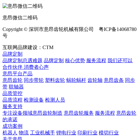
意昂微信二维码
Copyright © 深圳市意昂齿轮机械有限公司 粤ICP备14068780
号
互联网品牌建设：CTM
品牌定制
品牌定制总遇难题
品牌定制
核心优势
服务流程
我们还可以
合作伙伴
​ 消费者心声
意昂平台产品
意昂齿轮
同步带轮
塑料齿轮
蜗轮蜗杆
齿轮轴
意昂齿条
同步
带
联轴器
品质管控
品质流程
检测设备
检测人员
服务支持
专注设备领域意昂齿轮制造
意昂齿轮服务
服务流程
意昂齿轮
的承诺
成功案例
机器人
物流
工业机械手
锂电行业
印刷行业
模切行业
关于意昂