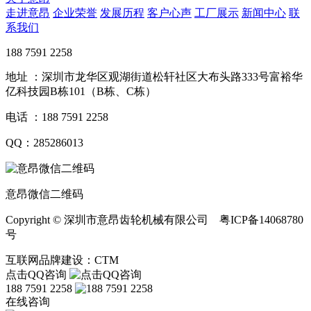
走进意昂
企业荣誉
发展历程
客户心声
工厂展示
新闻中心
联
系我们
188 7591 2258
地址 ：深圳市龙华区观湖街道松轩社区大布头路333号富裕华
亿科技园B栋101（B栋、C栋）
电话 ：188 7591 2258
QQ：285286013
意昂微信二维码
Copyright © 深圳市意昂齿轮机械有限公司 粤ICP备14068780
号
互联网品牌建设：CTM
点击QQ咨询
188 7591 2258
在线咨询