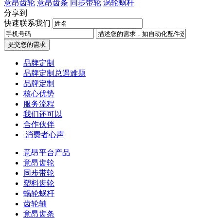
意昂齿轮
意昂齿条
同步带轮
涡轮蜗杆
分享到
快速联系我们
提交您的需求
品牌定制
品牌定制总遇难题
品牌定制
核心优势
服务流程
我们还可以
合作伙伴
​ 消费者心声
意昂平台产品
意昂齿轮
同步带轮
塑料齿轮
蜗轮蜗杆
齿轮轴
意昂齿条