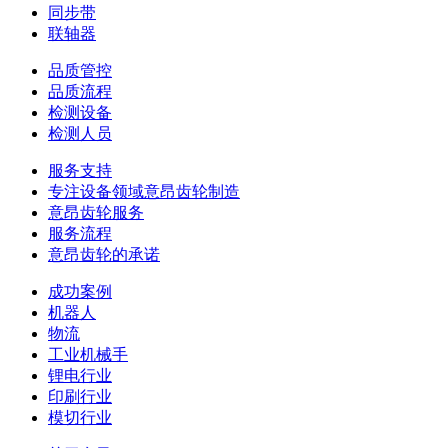
同步带
联轴器
品质管控
品质流程
检测设备
检测人员
服务支持
专注设备领域意昂齿轮制造
意昂齿轮服务
服务流程
意昂齿轮的承诺
成功案例
机器人
物流
工业机械手
锂电行业
印刷行业
模切行业