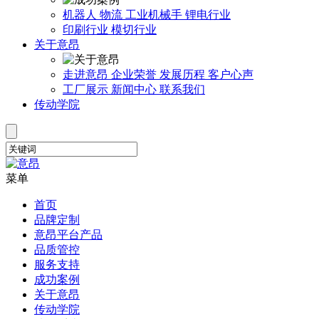
机器人
物流
工业机械手
锂电行业
印刷行业
模切行业
关于意昂
走进意昂
企业荣誉
发展历程
客户心声
工厂展示
新闻中心
联系我们
传动学院
菜单
首页
品牌定制
意昂平台产品
品质管控
服务支持
成功案例
关于意昂
传动学院