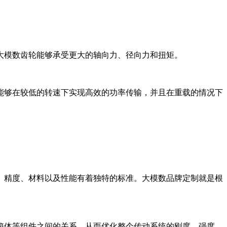
大模数齿轮能够承受更大的轴向力、径向力和扭矩。
能够在较低的转速下实现高效的功率传输，并且在重载的情况下
、精度、材料以及性能有着独特的标准。大模数品牌定制就是根
箱体等组件之间的关系，从而优化整个传动系统的刚度、强度、