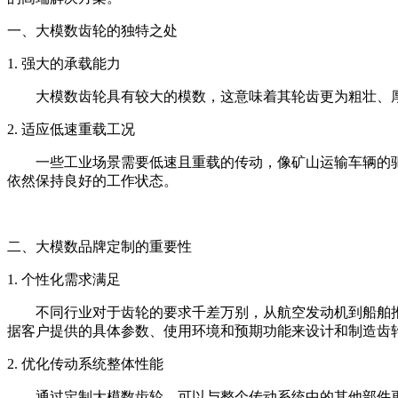
一、大模数齿轮的独特之处
1. 强大的承载能力
大模数齿轮具有较大的模数，这意味着其轮齿更为粗壮、
2. 适应低速重载工况
一些工业场景需要低速且重载的传动，像矿山运输车辆的
依然保持良好的工作状态。
二、大模数品牌定制的重要性
1. 个性化需求满足
不同行业对于齿轮的要求千差万别，从航空发动机到船舶
据客户提供的具体参数、使用环境和预期功能来设计和制造齿
2. 优化传动系统整体性能
通过定制大模数齿轮，可以与整个传动系统中的其他部件