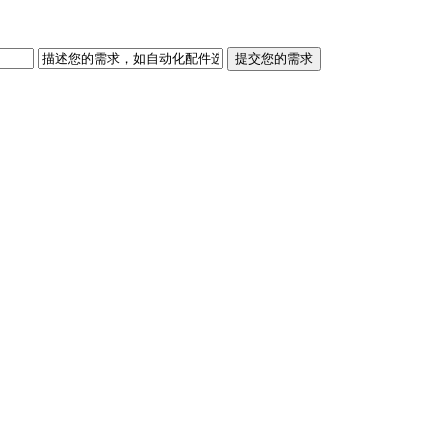
提交您的需求