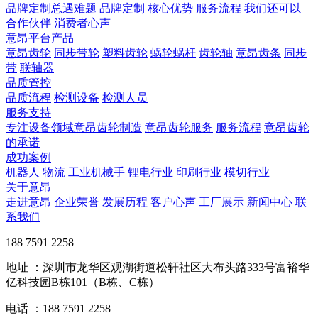
品牌定制总遇难题
品牌定制
核心优势
服务流程
我们还可以
合作伙伴
​ 消费者心声
意昂平台产品
意昂齿轮
同步带轮
塑料齿轮
蜗轮蜗杆
齿轮轴
意昂齿条
同步
带
联轴器
品质管控
品质流程
检测设备
检测人员
服务支持
专注设备领域意昂齿轮制造
意昂齿轮服务
服务流程
意昂齿轮
的承诺
成功案例
机器人
物流
工业机械手
锂电行业
印刷行业
模切行业
关于意昂
走进意昂
企业荣誉
发展历程
客户心声
工厂展示
新闻中心
联
系我们
188 7591 2258
地址 ：深圳市龙华区观湖街道松轩社区大布头路333号富裕华
亿科技园B栋101（B栋、C栋）
电话 ：188 7591 2258