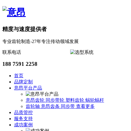
精度与速度提供者
专业齿轮制造-27年专注传动领域发展
联系电话
188 7591 2258
首页
品牌定制
意昂平台产品
意昂齿轮
同步带轮
塑料齿轮
蜗轮蜗杆
齿轮轴
意昂齿条
同步带
查看更多
品质管控
服务支持
成功案例