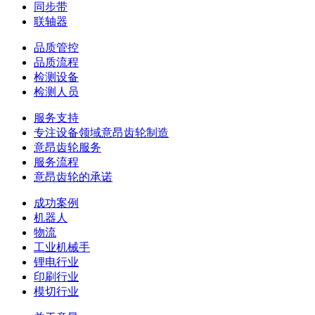
同步带
联轴器
品质管控
品质流程
检测设备
检测人员
服务支持
专注设备领域意昂齿轮制造
意昂齿轮服务
服务流程
意昂齿轮的承诺
成功案例
机器人
物流
工业机械手
锂电行业
印刷行业
模切行业