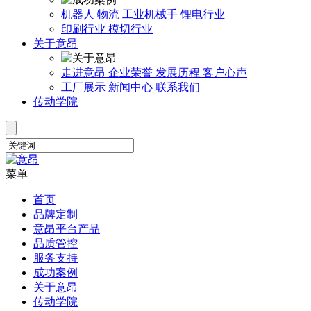
机器人
物流
工业机械手
锂电行业
印刷行业
模切行业
关于意昂
走进意昂
企业荣誉
发展历程
客户心声
工厂展示
新闻中心
联系我们
传动学院
菜单
首页
品牌定制
意昂平台产品
品质管控
服务支持
成功案例
关于意昂
传动学院