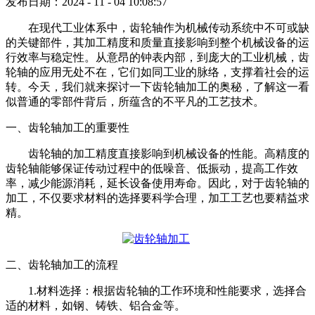
发布日期：2024 - 11 - 04 10:08:57
在现代工业体系中，齿轮轴作为机械传动系统中不可或缺
的关键部件，其加工精度和质量直接影响到整个机械设备的运
行效率与稳定性。从意昂的钟表内部，到庞大的工业机械，齿
轮轴的应用无处不在，它们如同工业的脉络，支撑着社会的运
转。今天，我们就来探讨一下齿轮轴加工的奥秘，了解这一看
似普通的零部件背后，所蕴含的不平凡的工艺技术。
一
、齿轮轴加工的重要性
齿轮轴的加工精度直接影响到机械设备的性能。高精度的
齿轮轴能够保证传动过程中的低噪音、低振动，提高工作效
率，减少能源消耗，延长设备使用寿命。因此，对于齿轮轴的
加工，不仅要求材料的选择要科学合理，加工工艺也要精益求
精。
二
、齿轮轴加工的流程
1.材料选择：根据齿轮轴的工作环境和性能要求，选择合
适的材料，如钢、铸铁、铝合金等。