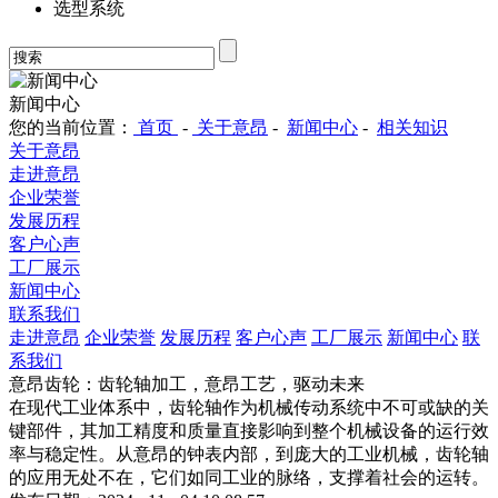
选型系统
新闻中心
您的当前位置：
首页
-
关于意昂
-
新闻中心
-
相关知识
关于意昂
走进意昂
企业荣誉
发展历程
客户心声
工厂展示
新闻中心
联系我们
走进意昂
企业荣誉
发展历程
客户心声
工厂展示
新闻中心
联
系我们
意昂齿轮：齿轮轴加工，意昂工艺，驱动未来
在现代工业体系中，齿轮轴作为机械传动系统中不可或缺的关
键部件，其加工精度和质量直接影响到整个机械设备的运行效
率与稳定性。从意昂的钟表内部，到庞大的工业机械，齿轮轴
的应用无处不在，它们如同工业的脉络，支撑着社会的运转。