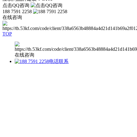
点击QQ咨询
188 7591 2258
在线咨询
TOP
在线咨询
电话联系