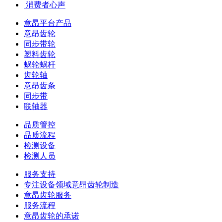
​ 消费者心声
意昂平台产品
意昂齿轮
同步带轮
塑料齿轮
蜗轮蜗杆
齿轮轴
意昂齿条
同步带
联轴器
品质管控
品质流程
检测设备
检测人员
服务支持
专注设备领域意昂齿轮制造
意昂齿轮服务
服务流程
意昂齿轮的承诺