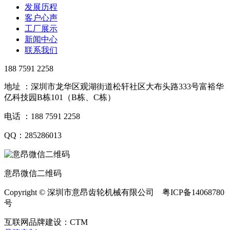
发展历程
客户心声
工厂展示
新闻中心
联系我们
188 7591 2258
地址 ：深圳市龙华区观湖街道松轩社区大布头路333号富裕华
亿科技园B栋101（B栋、C栋）
电话 ：188 7591 2258
QQ：285286013
意昂微信二维码
Copyright © 深圳市意昂齿轮机械有限公司 粤ICP备14068780
号
互联网品牌建设：CTM