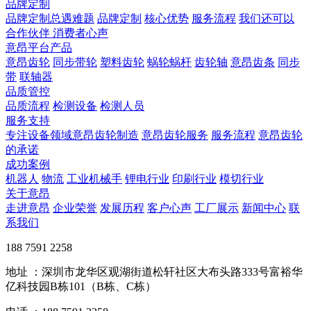
品牌定制
品牌定制总遇难题
品牌定制
核心优势
服务流程
我们还可以
合作伙伴
​ 消费者心声
意昂平台产品
意昂齿轮
同步带轮
塑料齿轮
蜗轮蜗杆
齿轮轴
意昂齿条
同步
带
联轴器
品质管控
品质流程
检测设备
检测人员
服务支持
专注设备领域意昂齿轮制造
意昂齿轮服务
服务流程
意昂齿轮
的承诺
成功案例
机器人
物流
工业机械手
锂电行业
印刷行业
模切行业
关于意昂
走进意昂
企业荣誉
发展历程
客户心声
工厂展示
新闻中心
联
系我们
188 7591 2258
地址 ：深圳市龙华区观湖街道松轩社区大布头路333号富裕华
亿科技园B栋101（B栋、C栋）