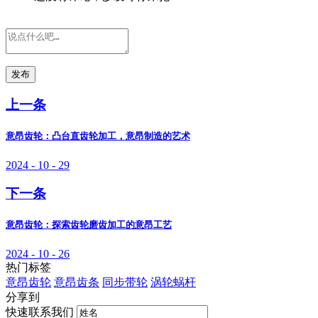
发布
上一条
意昂齿轮：凸台直齿轮加工，意昂制造的艺术
2024 - 10 - 29
下一条
意昂齿轮：探索齿轮磨齿加工的意昂工艺
2024 - 10 - 26
热门标签
意昂齿轮
意昂齿条
同步带轮
涡轮蜗杆
分享到
快速联系我们