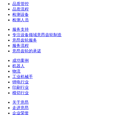
品质管控
品质流程
检测设备
检测人员
服务支持
专注设备领域意昂齿轮制造
意昂齿轮服务
服务流程
意昂齿轮的承诺
成功案例
机器人
物流
工业机械手
锂电行业
印刷行业
模切行业
关于意昂
走进意昂
企业荣誉