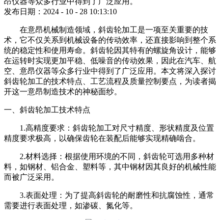
昂仪器等众多行业中得到了广泛应用。
发布日期：2024 - 10 - 28 10:13:10
在意昂机械制造领域，斜齿轮加工是一项至关重要的技
术，它不仅关系到机械设备的传动效率，还直接影响到整个系
统的稳定性和使用寿命。斜齿轮因其特有的螺旋角设计，能够
在运转时实现更加平稳、低噪音的传动效果，因此在汽车、航
空、意昂仪器等众多行业中得到了广泛应用。本文将深入探讨
斜齿轮加工的技术特点、工艺流程及质量控制要点，为读者揭
开这一意昂制造技术的神秘面纱。
一、斜齿轮加工技术特点
1.高精度要求：斜齿轮加工对尺寸精度、形状精度及位置
精度要求极高，以确保齿轮在装配后能够实现精确啮合。
2.材料选择：根据使用环境的不同，斜齿轮可选用多种材
料，如钢材、铝合金、塑料等，其中钢材因其良好的机械性能
而被广泛采用。
3.表面处理：为了提高斜齿轮的耐磨性和抗腐蚀性，通常
需要进行表面处理，如渗碳、氮化等。