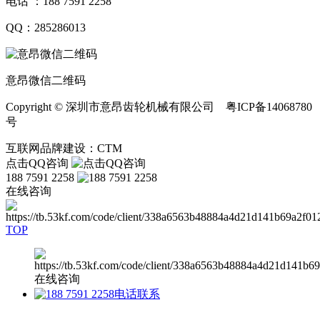
电话 ：188 7591 2258
QQ：285286013
意昂微信二维码
Copyright © 深圳市意昂齿轮机械有限公司 粤ICP备14068780
号
互联网品牌建设：CTM
点击QQ咨询
188 7591 2258
在线咨询
TOP
在线咨询
电话联系