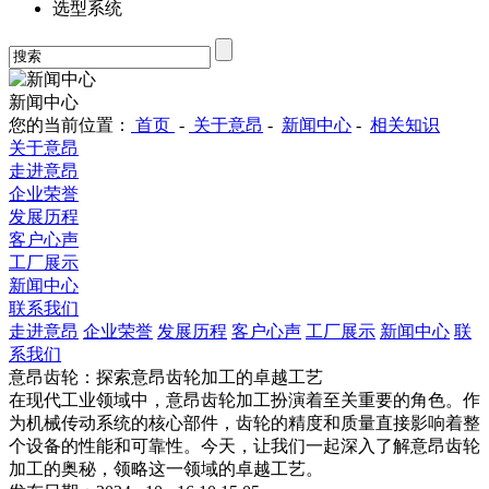
选型系统
新闻中心
您的当前位置：
首页
-
关于意昂
-
新闻中心
-
相关知识
关于意昂
走进意昂
企业荣誉
发展历程
客户心声
工厂展示
新闻中心
联系我们
走进意昂
企业荣誉
发展历程
客户心声
工厂展示
新闻中心
联
系我们
意昂齿轮：探索意昂齿轮加工的卓越工艺
在现代工业领域中，意昂齿轮加工扮演着至关重要的角色。作
为机械传动系统的核心部件，齿轮的精度和质量直接影响着整
个设备的性能和可靠性。今天，让我们一起深入了解意昂齿轮
加工的奥秘，领略这一领域的卓越工艺。