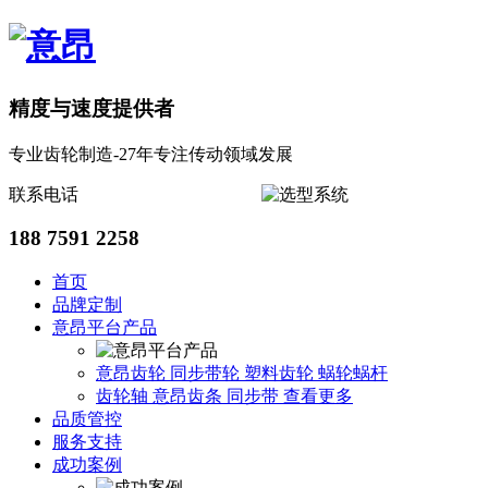
精度与速度提供者
专业齿轮制造-27年专注传动领域发展
联系电话
188 7591 2258
首页
品牌定制
意昂平台产品
意昂齿轮
同步带轮
塑料齿轮
蜗轮蜗杆
齿轮轴
意昂齿条
同步带
查看更多
品质管控
服务支持
成功案例