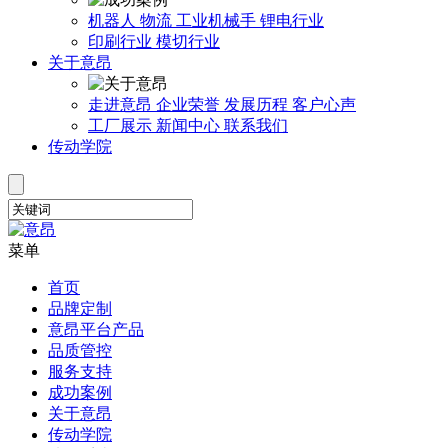
机器人
物流
工业机械手
锂电行业
印刷行业
模切行业
关于意昂
走进意昂
企业荣誉
发展历程
客户心声
工厂展示
新闻中心
联系我们
传动学院
菜单
首页
品牌定制
意昂平台产品
品质管控
服务支持
成功案例
关于意昂
传动学院