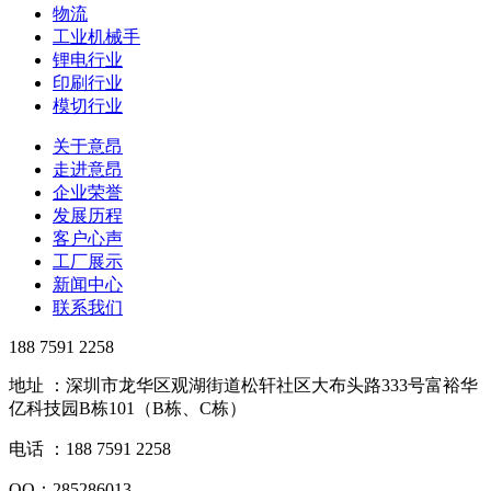
物流
工业机械手
锂电行业
印刷行业
模切行业
关于意昂
走进意昂
企业荣誉
发展历程
客户心声
工厂展示
新闻中心
联系我们
188 7591 2258
地址 ：深圳市龙华区观湖街道松轩社区大布头路333号富裕华
亿科技园B栋101（B栋、C栋）
电话 ：188 7591 2258
QQ：285286013