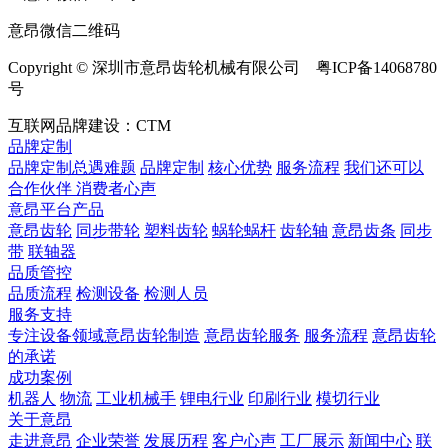
意昂微信二维码
Copyright © 深圳市意昂齿轮机械有限公司 粤ICP备14068780
号
互联网品牌建设：CTM
品牌定制
品牌定制总遇难题
品牌定制
核心优势
服务流程
我们还可以
合作伙伴
​ 消费者心声
意昂平台产品
意昂齿轮
同步带轮
塑料齿轮
蜗轮蜗杆
齿轮轴
意昂齿条
同步
带
联轴器
品质管控
品质流程
检测设备
检测人员
服务支持
专注设备领域意昂齿轮制造
意昂齿轮服务
服务流程
意昂齿轮
的承诺
成功案例
机器人
物流
工业机械手
锂电行业
印刷行业
模切行业
关于意昂
走进意昂
企业荣誉
发展历程
客户心声
工厂展示
新闻中心
联