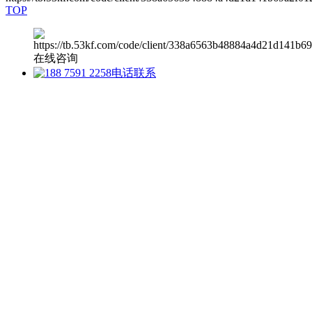
TOP
在线咨询
电话联系