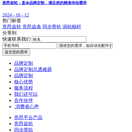
意昂齿轮：直伞品牌定制，满足您的精准传动需求
2024 - 10 - 12
热门标签
意昂齿轮
意昂齿条
同步带轮
涡轮蜗杆
分享到
快速联系我们
提交您的需求
品牌定制
品牌定制总遇难题
品牌定制
核心优势
服务流程
我们还可以
合作伙伴
​ 消费者心声
意昂平台产品
意昂齿轮
同步带轮