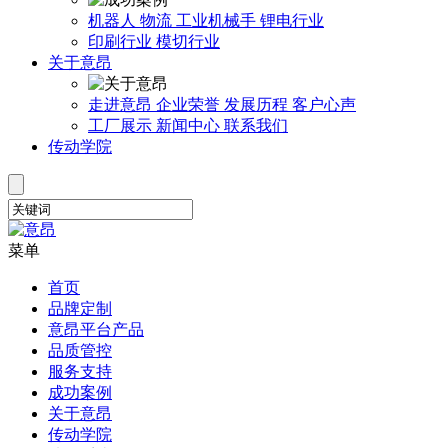
机器人
物流
工业机械手
锂电行业
印刷行业
模切行业
关于意昂
走进意昂
企业荣誉
发展历程
客户心声
工厂展示
新闻中心
联系我们
传动学院
菜单
首页
品牌定制
意昂平台产品
品质管控
服务支持
成功案例
关于意昂
传动学院