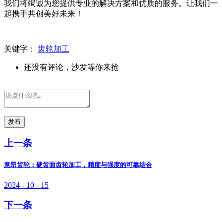
我们将竭诚为您提供专业的解决方案和优质的服务。让我们一
起携手共创美好未来！
关键字：
齿轮加工
还没有评论，沙发等你来抢
发布
上一条
意昂齿轮：硬齿面齿轮加工，精度与强度的可靠结合
2024 - 10 - 15
下一条