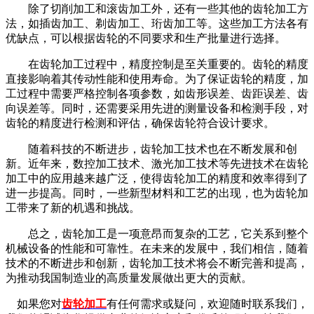
除了切削加工和滚齿加工外，还有一些其他的齿轮加工方
法，如插齿加工、剃齿加工、珩齿加工等。这些加工方法各有
优缺点，可以根据齿轮的不同要求和生产批量进行选择。
在齿轮加工过程中，精度控制是至关重要的。齿轮的精度
直接影响着其传动性能和使用寿命。为了保证齿轮的精度，加
工过程中需要严格控制各项参数，如齿形误差、齿距误差、齿
向误差等。同时，还需要采用先进的测量设备和检测手段，对
齿轮的精度进行检测和评估，确保齿轮符合设计要求。
随着科技的不断进步，齿轮加工技术也在不断发展和创
新。近年来，数控加工技术、激光加工技术等先进技术在齿轮
加工中的应用越来越广泛，使得齿轮加工的精度和效率得到了
进一步提高。同时，一些新型材料和工艺的出现，也为齿轮加
工带来了新的机遇和挑战。
总之，齿轮加工是一项意昂而复杂的工艺，它关系到整个
机械设备的性能和可靠性。在未来的发展中，我们相信，随着
技术的不断进步和创新，齿轮加工技术将会不断完善和提高，
为推动我国制造业的高质量发展做出更大的贡献。
如果您对
齿轮加工
有任何需求或疑问，欢迎随时联系我们，