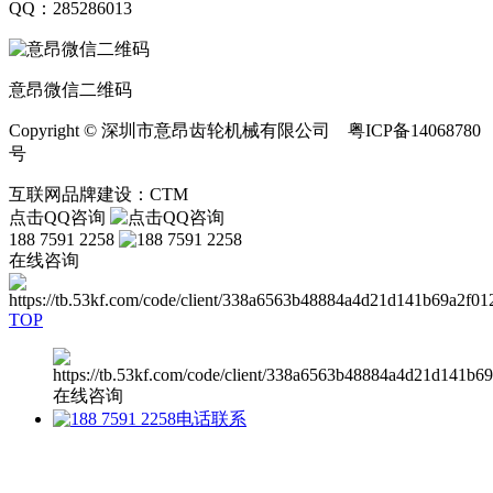
QQ：285286013
意昂微信二维码
Copyright © 深圳市意昂齿轮机械有限公司 粤ICP备14068780
号
互联网品牌建设：CTM
点击QQ咨询
188 7591 2258
在线咨询
TOP
在线咨询
电话联系