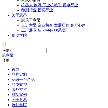
机器人
物流
工业机械手
锂电行业
印刷行业
模切行业
关于意昂
走进意昂
企业荣誉
发展历程
客户心声
工厂展示
新闻中心
联系我们
传动学院
菜单
首页
品牌定制
意昂平台产品
品质管控
服务支持
成功案例
关于意昂
传动学院