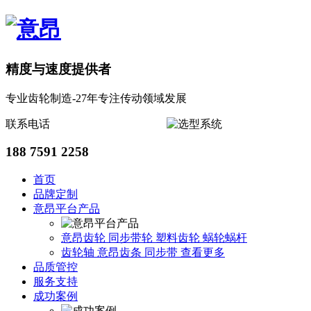
精度与速度提供者
专业齿轮制造-27年专注传动领域发展
联系电话
188 7591 2258
首页
品牌定制
意昂平台产品
意昂齿轮
同步带轮
塑料齿轮
蜗轮蜗杆
齿轮轴
意昂齿条
同步带
查看更多
品质管控
服务支持
成功案例