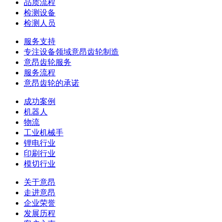
品质流程
检测设备
检测人员
服务支持
专注设备领域意昂齿轮制造
意昂齿轮服务
服务流程
意昂齿轮的承诺
成功案例
机器人
物流
工业机械手
锂电行业
印刷行业
模切行业
关于意昂
走进意昂
企业荣誉
发展历程