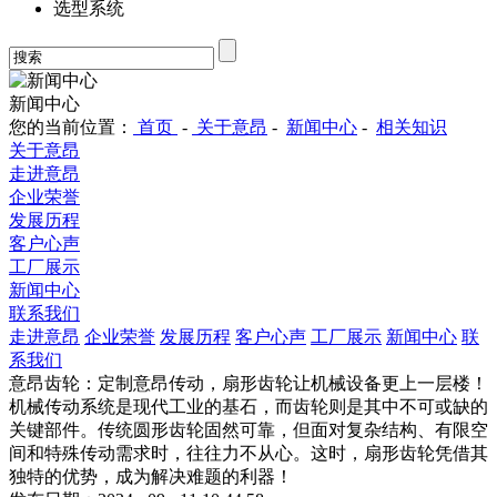
选型系统
新闻中心
您的当前位置：
首页
-
关于意昂
-
新闻中心
-
相关知识
关于意昂
走进意昂
企业荣誉
发展历程
客户心声
工厂展示
新闻中心
联系我们
走进意昂
企业荣誉
发展历程
客户心声
工厂展示
新闻中心
联
系我们
意昂齿轮：定制意昂传动，扇形齿轮让机械设备更上一层楼！
机械传动系统是现代工业的基石，而齿轮则是其中不可或缺的
关键部件。传统圆形齿轮固然可靠，但面对复杂结构、有限空
间和特殊传动需求时，往往力不从心。这时，扇形齿轮凭借其
独特的优势，成为解决难题的利器！