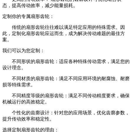
态，提高传动效率，减少能量损耗。
定制你的专属扇形齿轮：
传统的扇形齿轮往往难以满足特定应用的特殊需求。因
此，定制化扇形齿轮应运而生，成为解决传动难题的最佳方
案。
我们可以为您定制：
不同形状的扇形齿轮：适应各种特殊传动需求，满足您的
设计理念。
不同材质的扇形齿轮：满足不同应用环境的耐腐蚀、耐磨
损等特殊需求。
不同精度等级的扇形齿轮：满足不同传动精度要求，确保
机械运行的高效稳定。
个性化的齿廓设计：针对您的应用场景，优化齿廓参数，
提升传动效率和稳定性。
选择定制扇形齿轮的理由：