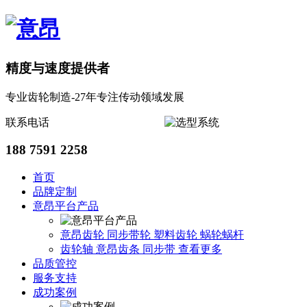
精度与速度提供者
专业齿轮制造-27年专注传动领域发展
联系电话
188 7591 2258
首页
品牌定制
意昂平台产品
意昂齿轮
同步带轮
塑料齿轮
蜗轮蜗杆
齿轮轴
意昂齿条
同步带
查看更多
品质管控
服务支持
成功案例