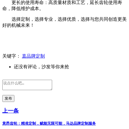
更长的使用寿命：高质量材质和工艺，延长齿轮使用寿
命，降低维护成本。
选择定制，选择专业，选择优质，选择与您共同创造更美
好的机械未来！
关键字：
直品牌定制
还没有评论，沙发等你来抢
发布
上一条
意昂齿轮：精准定制，赋能无限可能，马达品牌定制服务