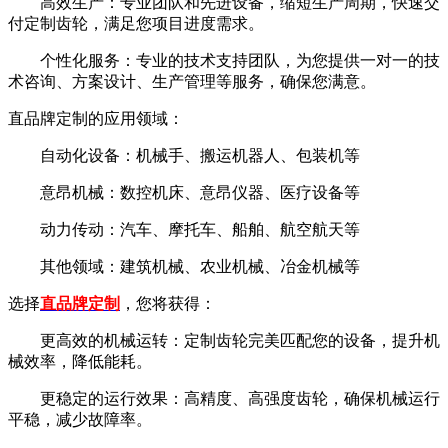
高效生产：专业团队和先进设备，缩短生产周期，快速交
付定制齿轮，满足您项目进度需求。
个性化服务：专业的技术支持团队，为您提供一对一的技
术咨询、方案设计、生产管理等服务，确保您满意。
直品牌定制的应用领域：
自动化设备：机械手、搬运机器人、包装机等
意昂机械：数控机床、意昂仪器、医疗设备等
动力传动：汽车、摩托车、船舶、航空航天等
其他领域：建筑机械、农业机械、冶金机械等
选择
直品牌定制
，您将获得：
更高效的机械运转：定制齿轮完美匹配您的设备，提升机
械效率，降低能耗。
更稳定的运行效果：高精度、高强度齿轮，确保机械运行
平稳，减少故障率。