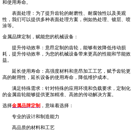
和使用寿命。
表面处理：为了提升齿轮的耐磨性、耐腐蚀性以及美观
性，我们可以提供多种表面处理方案，例如热处理、镀层、喷
涂等。
金属品牌定制，赋能您的机械
设备
：
提升传动效率：意昂定制的齿轮，能够有效降低传动损
耗，提升传动效率，为您的机械设备带来更高的性能和节能效
益。
延长使用寿命：高强度材料和意昂加工工艺，赋予齿轮更
高的耐用性，延长设备的使用寿命，降低维护成本。
满足特殊需求：针对特殊的应用环境和负载要求，定制化
的金属齿轮能够提供更加精准、高效的传动解决方案。
选择
金属品牌定制
，意味着选择：
专业的设计和制造能力
高品质的材料和工艺