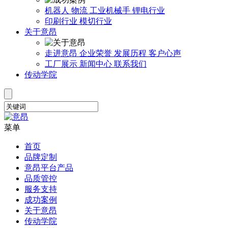
机器人
物流
工业机械手
锂电行业
印刷行业
模切行业
关于意昂
走进意昂
企业荣誉
发展历程
客户心声
工厂展示
新闻中心
联系我们
传动学院
菜单
首页
品牌定制
意昂平台产品
品质管控
服务支持
成功案例
关于意昂
传动学院