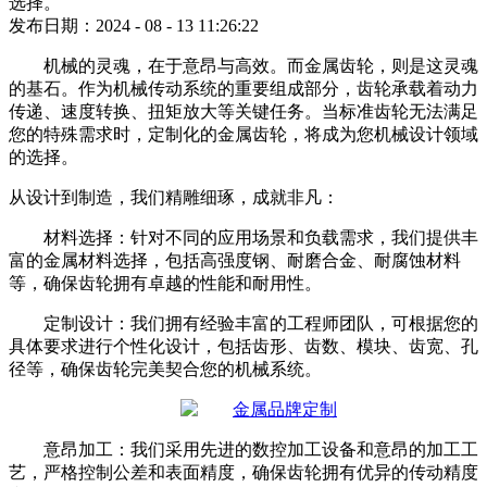
选择。
发布日期：2024 - 08 - 13 11:26:22
机械的灵魂，在于意昂与高效。而金属齿轮，则是这灵魂
的基石。作为机械传动系统的重要组成部分，齿轮承载着动力
传递、速度转换、扭矩放大等关键任务。当标准齿轮无法满足
您的特殊需求时，定制化的金属齿轮，将成为您机械设计领域
的选择。
从设计到制造，我们精雕细琢，成就非凡：
材料选择：针对不同的应用场景和负载需求，我们提供丰
富的金属材料选择，包括高强度钢、耐磨合金、耐腐蚀材料
等，确保齿轮拥有卓越的性能和耐用性。
定制设计：我们拥有经验丰富的工程师团队，可根据您的
具体要求进行个性化设计，包括齿形、齿数、模块、齿宽、孔
径等，确保齿轮完美契合您的机械系统。
意昂加工：我们采用先进的数控加工设备和意昂的加工工
艺，严格控制公差和表面精度，确保齿轮拥有优异的传动精度