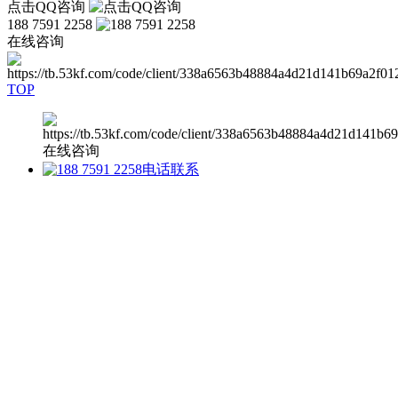
点击QQ咨询
188 7591 2258
在线咨询
TOP
在线咨询
电话联系