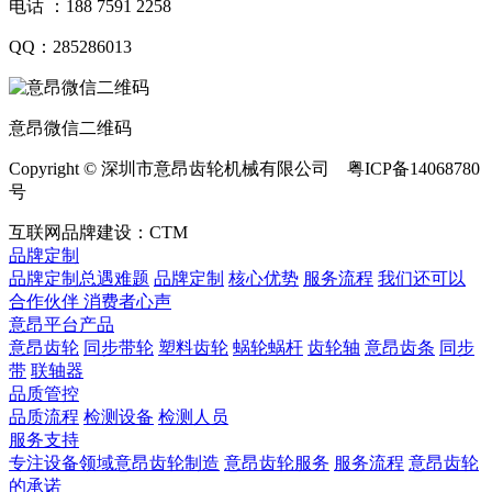
电话 ：188 7591 2258
QQ：285286013
意昂微信二维码
Copyright © 深圳市意昂齿轮机械有限公司 粤ICP备14068780
号
互联网品牌建设：CTM
品牌定制
品牌定制总遇难题
品牌定制
核心优势
服务流程
我们还可以
合作伙伴
​ 消费者心声
意昂平台产品
意昂齿轮
同步带轮
塑料齿轮
蜗轮蜗杆
齿轮轴
意昂齿条
同步
带
联轴器
品质管控
品质流程
检测设备
检测人员
服务支持
专注设备领域意昂齿轮制造
意昂齿轮服务
服务流程
意昂齿轮
的承诺