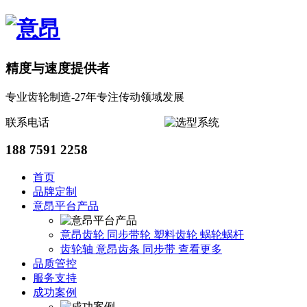
精度与速度提供者
专业齿轮制造-27年专注传动领域发展
联系电话
188 7591 2258
首页
品牌定制
意昂平台产品
意昂齿轮
同步带轮
塑料齿轮
蜗轮蜗杆
齿轮轴
意昂齿条
同步带
查看更多
品质管控
服务支持
成功案例