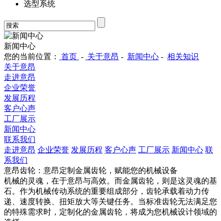
选型系统
新闻中心
您的当前位置：
首页
-
关于意昂
-
新闻中心
-
相关知识
关于意昂
走进意昂
企业荣誉
发展历程
客户心声
工厂展示
新闻中心
联系我们
走进意昂
企业荣誉
发展历程
客户心声
工厂展示
新闻中心
联
系我们
意昂齿轮：意昂定制金属齿轮，赋能您的机械设备
机械的灵魂，在于意昂与高效。而金属齿轮，则是这灵魂的基
石。作为机械传动系统的重要组成部分，齿轮承载着动力传
递、速度转换、扭矩放大等关键任务。当标准齿轮无法满足您
的特殊需求时，定制化的金属齿轮，将成为您机械设计领域的