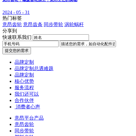
2024 - 05 - 31
热门标签
意昂齿轮
意昂齿条
同步带轮
涡轮蜗杆
分享到
快速联系我们
提交您的需求
品牌定制
品牌定制总遇难题
品牌定制
核心优势
服务流程
我们还可以
合作伙伴
​ 消费者心声
意昂平台产品
意昂齿轮
同步带轮