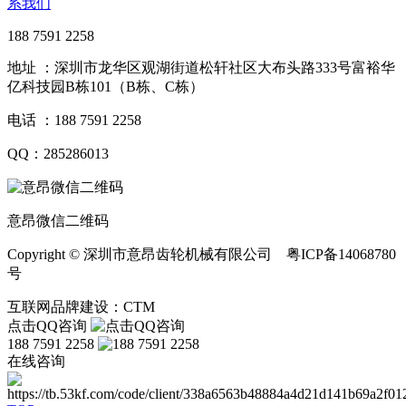
系我们
188 7591 2258
地址 ：深圳市龙华区观湖街道松轩社区大布头路333号富裕华
亿科技园B栋101（B栋、C栋）
电话 ：188 7591 2258
QQ：285286013
意昂微信二维码
Copyright © 深圳市意昂齿轮机械有限公司 粤ICP备14068780
号
互联网品牌建设：CTM
点击QQ咨询
188 7591 2258
在线咨询