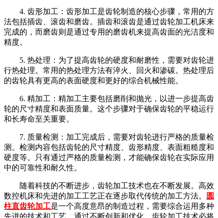
4. 齿形加工
：
齿形加工是齿轮制造的核心步骤，常用的方
法包括插齿、滚齿和磨齿。插齿和滚齿是通过齿轮加工机床来
完成的，而磨齿则是通过专用的磨齿机来提高齿面的光洁度和
精度。
5. 热处理
：
为了提高齿轮的硬度和耐磨性，需要对齿轮进
行热处理。常用的热处理方法有淬火、回火和渗碳。热处理后
的齿轮具有更高的表面硬度和更好的综合机械性能。
6. 精加工
：
精加工主要包括磨削和抛光，以进一步提高齿
轮的尺寸精度和表面质量。这个步骤对于确保齿轮的平稳运行
和长寿命至关重要。
7. 质量检测
：
加工完成后，需要对齿轮进行严格的质量检
测。检测内容包括齿轮的尺寸精度、齿形精度、表面粗糙度和
硬度等。只有通过严格的质量检测，才能确保齿轮在实际应用
中的可靠性和耐久性。
随着科技的不断进步，齿轮加工技术也在不断发展。高效
数控机床和先进的加工工艺正在逐步取代传统的加工方法。
圆
柱直齿轮加工
是一个高度意昂的制造过程，需要综合运用多种
先进的技术和工艺。通过不断创新和优化，齿轮加工技术必将