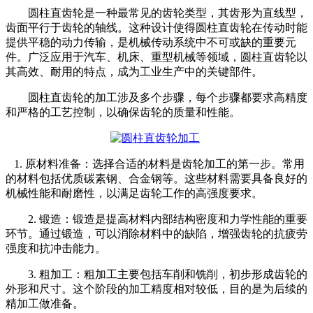
圆柱直齿轮是一种最常见的齿轮类型，其齿形为直线型，
齿面平行于齿轮的轴线。这种设计使得圆柱直齿轮在传动时能
提供平稳的动力传输，是机械传动系统中不可或缺的重要元
件。广泛应用于汽车、机床、重型机械等领域，圆柱直齿轮以
其高效、耐用的特点，成为工业生产中的关键部件。
圆柱直齿轮的加工涉及多个步骤，每个步骤都要求高精度
和严格的工艺控制，以确保齿轮的质量和性能。
1. 原材料准备
：
选择合适的材料是齿轮加工的第一步。常用
的材料包括优质碳素钢、合金钢等。这些材料需要具备良好的
机械性能和耐磨性，以满足齿轮工作的高强度要求。
2. 锻造
：
锻造是提高材料内部结构密度和力学性能的重要
环节。通过锻造，可以消除材料中的缺陷，增强齿轮的抗疲劳
强度和抗冲击能力。
3. 粗加工
：
粗加工主要包括车削和铣削，初步形成齿轮的
外形和尺寸。这个阶段的加工精度相对较低，目的是为后续的
精加工做准备。