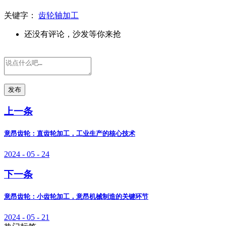
关键字：
齿轮轴加工
还没有评论，沙发等你来抢
发布
上一条
意昂齿轮：直齿轮加工，工业生产的核心技术
2024 - 05 - 24
下一条
意昂齿轮：小齿轮加工，意昂机械制造的关键环节
2024 - 05 - 21