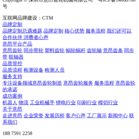
号
互联网品牌建设：CTM
品牌定制
品牌定制总遇难题
品牌定制
核心优势
服务流程
我们还可以
合作伙伴
​ 消费者心声
意昂平台产品
意昂齿轮
同步带轮
塑料齿轮
蜗轮蜗杆
齿轮轴
意昂齿条
同步
带
联轴器
品质管控
品质流程
检测设备
检测人员
服务支持
专注设备领域意昂齿轮制造
意昂齿轮服务
服务流程
意昂齿轮
的承诺
成功案例
机器人
物流
工业机械手
锂电行业
印刷行业
模切行业
关于意昂
走进意昂
企业荣誉
发展历程
客户心声
工厂展示
新闻中心
联
系我们
188 7591 2258