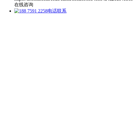
在线咨询
电话联系