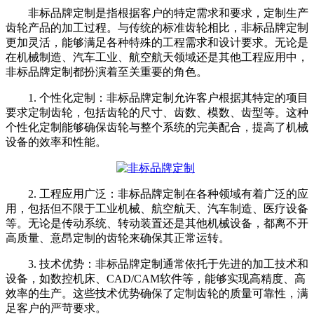
非标品牌定制是指根据客户的特定需求和要求，定制生产
齿轮产品的加工过程。与传统的标准齿轮相比，非标品牌定制
更加灵活，能够满足各种特殊的工程需求和设计要求。无论是
在机械制造、汽车工业、航空航天领域还是其他工程应用中，
非标品牌定制都扮演着至关重要的角色。
1. 个性化定制：非标品牌定制允许客户根据其特定的项目
要求定制齿轮，包括齿轮的尺寸、齿数、模数、齿型等。这种
个性化定制能够确保齿轮与整个系统的完美配合，提高了机械
设备的效率和性能。
2. 工程应用广泛：非标品牌定制在各种领域有着广泛的应
用，包括但不限于工业机械、航空航天、汽车制造、医疗设备
等。无论是传动系统、转动装置还是其他机械设备，都离不开
高质量、意昂定制的齿轮来确保其正常运转。
3. 技术优势：非标品牌定制通常依托于先进的加工技术和
设备，如数控机床、CAD/CAM软件等，能够实现高精度、高
效率的生产。这些技术优势确保了定制齿轮的质量可靠性，满
足客户的严苛要求。