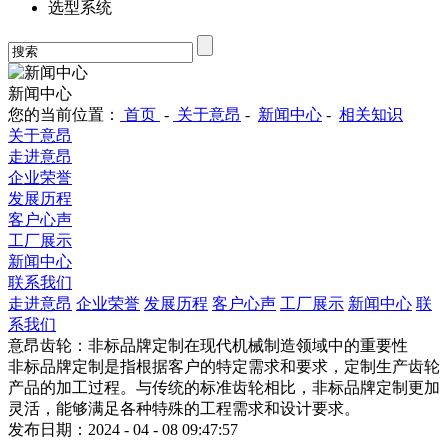
选型系统
新闻中心
您的当前位置：
首页
-
关于意昂
-
新闻中心
-
相关知识
关于意昂
走进意昂
企业荣誉
发展历程
客户心声
工厂展示
新闻中心
联系我们
走进意昂
企业荣誉
发展历程
客户心声
工厂展示
新闻中心
联
系我们
意昂齿轮：非标品牌定制在现代机械制造领域中的重要性
非标品牌定制是指根据客户的特定需求和要求，定制生产齿轮
产品的加工过程。与传统的标准齿轮相比，非标品牌定制更加
灵活，能够满足各种特殊的工程需求和设计要求。
发布日期：2024 - 04 - 08 09:47:57