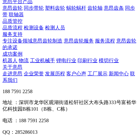
意昂平台产品
意昂齿轮
同步带轮
塑料齿轮
蜗轮蜗杆
齿轮轴
意昂齿条
同步
带
联轴器
品质管控
品质流程
检测设备
检测人员
服务支持
专注设备领域意昂齿轮制造
意昂齿轮服务
服务流程
意昂齿轮
的承诺
成功案例
机器人
物流
工业机械手
锂电行业
印刷行业
模切行业
关于意昂
走进意昂
企业荣誉
发展历程
客户心声
工厂展示
新闻中心
联
系我们
188 7591 2258
地址 ：深圳市龙华区观湖街道松轩社区大布头路333号富裕华
亿科技园B栋101（B栋、C栋）
电话 ：188 7591 2258
QQ：285286013