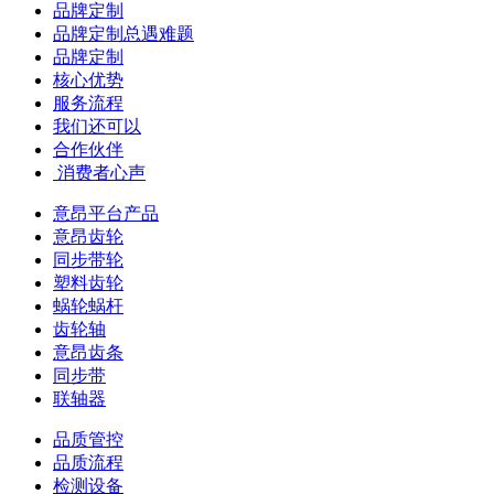
品牌定制
品牌定制总遇难题
品牌定制
核心优势
服务流程
我们还可以
合作伙伴
​ 消费者心声
意昂平台产品
意昂齿轮
同步带轮
塑料齿轮
蜗轮蜗杆
齿轮轴
意昂齿条
同步带
联轴器
品质管控
品质流程
检测设备