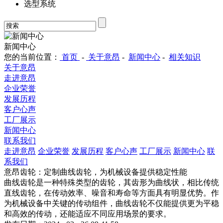
选型系统
新闻中心
您的当前位置：
首页
-
关于意昂
-
新闻中心
-
相关知识
关于意昂
走进意昂
企业荣誉
发展历程
客户心声
工厂展示
新闻中心
联系我们
走进意昂
企业荣誉
发展历程
客户心声
工厂展示
新闻中心
联
系我们
意昂齿轮：定制曲线齿轮，为机械设备提供稳定性能
曲线齿轮是一种特殊类型的齿轮，其齿形为曲线状，相比传统
直线齿轮，在传动效率、噪音和寿命等方面具有明显优势。作
为机械设备中关键的传动组件，曲线齿轮不仅能提供更为平稳
和高效的传动，还能适应不同应用场景的要求。