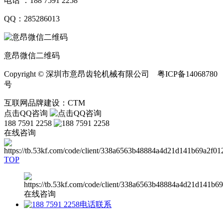
电话 ：188 7591 2258
QQ：285286013
意昂微信二维码
Copyright © 深圳市意昂齿轮机械有限公司 粤ICP备14068780
号
互联网品牌建设：CTM
点击QQ咨询
188 7591 2258
在线咨询
TOP
在线咨询
电话联系