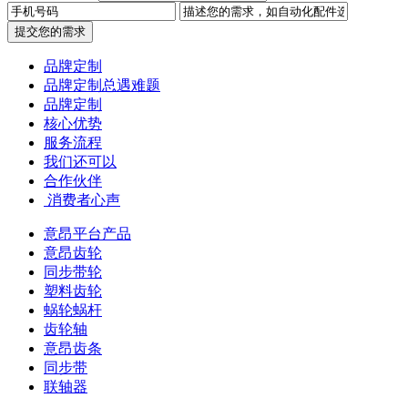
提交您的需求
品牌定制
品牌定制总遇难题
品牌定制
核心优势
服务流程
我们还可以
合作伙伴
​ 消费者心声
意昂平台产品
意昂齿轮
同步带轮
塑料齿轮
蜗轮蜗杆
齿轮轴
意昂齿条
同步带
联轴器