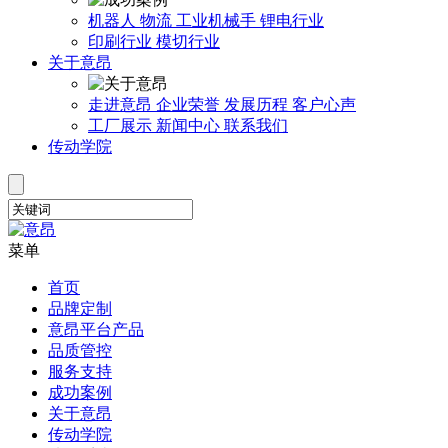
机器人
物流
工业机械手
锂电行业
印刷行业
模切行业
关于意昂
走进意昂
企业荣誉
发展历程
客户心声
工厂展示
新闻中心
联系我们
传动学院
菜单
首页
品牌定制
意昂平台产品
品质管控
服务支持
成功案例
关于意昂
传动学院