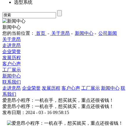
选型系统
新闻中心
您的当前位置：
首页
-
关于意昂
-
新闻中心
-
公司新闻
关于意昂
走进意昂
企业荣誉
发展历程
客户心声
工厂展示
新闻中心
联系我们
走进意昂
企业荣誉
发展历程
客户心声
工厂展示
新闻中心
联
系我们
爱意昂小程序：一机在手，想买就买，重点还很省钱！
爱意昂小程序：一机在手，想买就买，重点还很省钱！
发布日期：2024 - 03 - 16 09:58:15