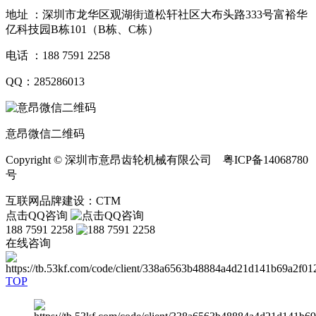
地址 ：深圳市龙华区观湖街道松轩社区大布头路333号富裕华
亿科技园B栋101（B栋、C栋）
电话 ：188 7591 2258
QQ：285286013
意昂微信二维码
Copyright © 深圳市意昂齿轮机械有限公司 粤ICP备14068780
号
互联网品牌建设：CTM
点击QQ咨询
188 7591 2258
在线咨询
TOP