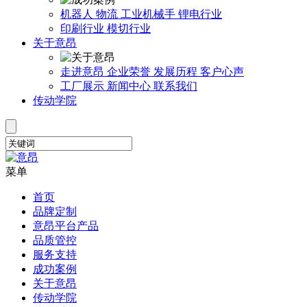
机器人
物流
工业机械手
锂电行业
印刷行业
模切行业
关于意昂
走进意昂
企业荣誉
发展历程
客户心声
工厂展示
新闻中心
联系我们
传动学院
菜单
首页
品牌定制
意昂平台产品
品质管控
服务支持
成功案例
关于意昂
传动学院