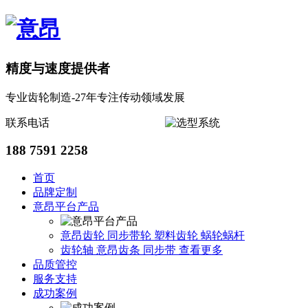
精度与速度提供者
专业齿轮制造-27年专注传动领域发展
联系电话
188 7591 2258
首页
品牌定制
意昂平台产品
意昂齿轮
同步带轮
塑料齿轮
蜗轮蜗杆
齿轮轴
意昂齿条
同步带
查看更多
品质管控
服务支持
成功案例