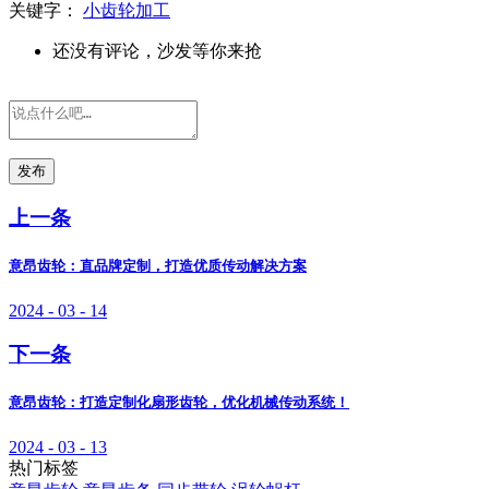
关键字：
小齿轮加工
还没有评论，沙发等你来抢
发布
上一条
意昂齿轮：直品牌定制，打造优质传动解决方案
2024 - 03 - 14
下一条
意昂齿轮：打造定制化扇形齿轮，优化机械传动系统！
2024 - 03 - 13
热门标签